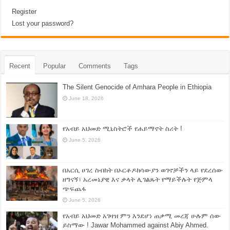
Register
Lost your password?
Recent
Popular
Comments
Tags
The Silent Genocide of Amhara People in Ethiopia
June 18, 2026
የአብይ አህመድ ሚኒስትሮች የሐይማኖት ስሪት !
June 5, 2026
በአርሲ ሀገረ ስብከት በኦርቶዶክሳውያን ወገኖቻችን ላይ የደረሰው
ዘግናኝ፣ አረመኔያዊ እና ቃላት ሊገልጹት የማይችሉት የጅምላ
ጭፍጨፋ
June 5, 2026
የአብይ አህመድ አገዛዝ ምን እንደሆነ ጠቃሚ መረጃ ሁሉም ሰው
ይስማው ! Jawar Mohammed against Abiy Ahmed.