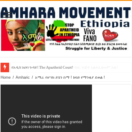
የኢዜማው መሪ ብርሃኑ ነጋ ኢትዮጵያ ውስጥ የዘር ፍጅት አልተፈፀመም አሉ!
የአዲስ አበባ ጉዳይ! The Apartheid Court!
Home
/
Amharic
/
አማራ የሆንክ ይሄን ስማ ! ከባድ የማንቂያ ደወል !