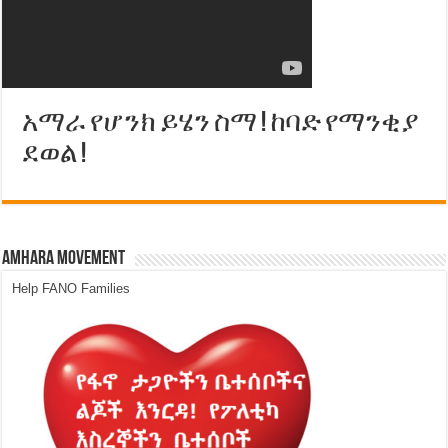
አማራ የሆንክ ይሄን ስማ ! ከባድ የማንቂያ
ደወል !
Amhara Movement
Help FANO Families