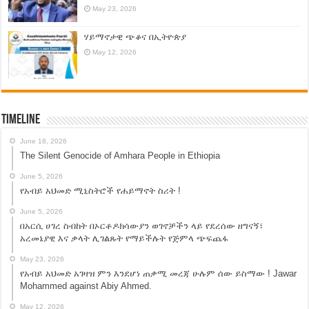
May 23, 2026
ሃይማኖታዊ ጭቆና በኢትዮጵያ
May 12, 2026
Timeline
June 18, 2026
The Silent Genocide of Amhara People in Ethiopia
June 5, 2026
የአብይ አህመድ ሚኒስትሮች የሐይማኖት ስሪት !
June 5, 2026
በአርሲ ሀገረ ስብከት በኦርቶዶክሳውያን ወገኖቻችን ላይ የደረሰው ዘግናኝ፣
አረመኔያዊ እና ቃላት ሊገልጹት የማይችሉት የጅምላ ጭፍጨፋ
May 23, 2026
የአብይ አህመድ አገዛዝ ምን እንደሆነ ጠቃሚ መረጃ ሁሉም ሰው ይስማው ! Jawar
Mohammed against Abiy Ahmed.
May 12, 2026