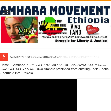
የኢዜማው መሪ ብርሃኑ ነጋ ኢትዮጵያ ውስጥ የዘር ፍጅት አልተፈፀመም አሉ!
የአዲስ አበባ ጉዳይ! The Apartheid Court!
Home
/
Amharic
/
አማራ ወደ አዲስአበባ እንዳይገባ ተብሎ ከአማራ ክልል የሚመጡ
አዉቶቡሶች እየተመለሱ ነዉ ተባለ። Amhara prohibited from entering Addis Ababa.
Apartheid inm Ethiopia.