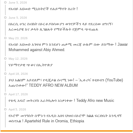
June 5, 2026
የአብይ አህመድ ሚኒስትሮች የሐይማኖት ስሪት !
June 5, 2026
በአርሲ ሀገረ ስብከት በኦርቶዶክሳውያን ወገኖቻችን ላይ የደረሰው ዘግናኝ፣
አረመኔያዊ እና ቃላት ሊገልጹት የማይችሉት የጅምላ ጭፍጨፋ
May 23, 2026
የአብይ አህመድ አገዛዝ ምን እንደሆነ ጠቃሚ መረጃ ሁሉም ሰው ይስማው ! Jawar
Mohammed against Abiy Ahmed.
May 12, 2026
ሃይማኖታዊ ጭቆና በኢትዮጵያ
April 18, 2026
ይህ አልበም አይደለም፣ የዲጂታል ሱናሚ ነው! – ‘ኢቶሪካ’ ዩቲዩብን (YouTube)
አጨናነቀው!” TEDDY AFRO NEW ALBUM
April 17, 2026
የቴዲ አፍሮ መትረየስ አራትኪሎን አነቃነቀው ! Teddy Afro new Music
April 5, 2026
የኦሮሞ መንግስት ሰሞኑን የአዲስ አበባ ህዝብ በኦሮሞ ክልል ፍርድቤት እንዲዳኝ
ወስኖአል ! Apartehid Rule in Oromia, Ethiopia