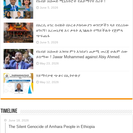
የአብይ አህመድ ሚኒስትሮች የሐይማኖት ስሪት !
June 5, 2026
በአርሲ ሀገረ ስብከት በኦርቶዶክሳውያን ወገኖቻችን ላይ የደረሰው
ዘግናኝ፣ አረመኔያዊ እና ቃላት ሊገልጹት የማይችሉት የጅምላ
ጭፍጨፋ
June 5, 2026
የአብይ አህመድ አገዛዝ ምን እንደሆነ ጠቃሚ መረጃ ሁሉም ሰው
ይስማው ! Jawar Mohammed against Abiy Ahmed.
May 23, 2026
ሃይማኖታዊ ጭቆና በኢትዮጵያ
May 12, 2026
Timeline
June 18, 2026
The Silent Genocide of Amhara People in Ethiopia