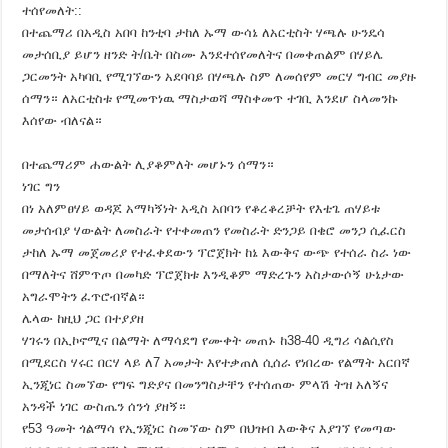
ተሰየመለት::
በተጨማሪ በአዲስ አበባ ከንቲባ ታከለ ኡማ ውሳኔ ለአርቲስት ሃጫሉ ሁንዴሳ
መታሰቢያ ይሆን ዘንድ ት/ቤት በስሙ እንደተሰየመለትና በመቀጠልም በሃይሌ
ጋርመንት አካባቢ የሚገኘውን አደባባይ በሃጫሉ ስም ለመሰየም መርሃ ግብር መያዙ
ሰማን። ለአርቲስቱ የሚመጥነዉ ማስታወሻ ማስቀመጥ ተገቢ እንደሆ ስላመንኩ
እሰየው ብለናል።
በተጨማሪም ሐውልት ሊያቆምለት መሆኑን ሰማን።
ነገር ግን
በነ አለምፀሃይ ወዳጆ አማካኝነት አዲስ አበባን የቆረቆረቻት የእቴጌ ጠሃይቱ
መታሰብያ ሃውልት ለመስራት የተቀመጠን የመስራት ድንጋይ በቄሮ መንጋ ሲፈርስ
ታከለ ኡማ መጀመሪያ የተፈቀደውን ፕሮጀክት ከኔ እውቅና ውጭ የተሰራ ስራ ነው
በማለትና ሸምጥጦ በመካድ ፕሮጀክቱ እንዲቆም ማድረጉን አስታውሶኝ ሁኔታው
አግራሞትን ፈጥሮብኛል።
ሌላው ከዚህ ጋር በተያያዘ
ሃገሩን በኢኮኖሚና በልማት ለማሳደግ የሙቀት መጠኑ ከ38-40 ዲግሪ ሳልሲየስ
በሚደርስ ሃሩር በርሃ ላይ ለ7 አመታት እየተቃጠለ ሲሰራ የነበረው የልማት አርበኛ
ኢንጂነር ስመኘው የግፍ ግድያና በመንግስታቸን የተሰጠው ምላሽ ትዝ አለኝና
አንዳች ነገር ውስጤን ሰንጎ ያዘኝ።
የ53 ዓመት ጎልማሳ የኢንጂነር ስመኘው ስም በህዝብ እውቅና እያገኘ የመጣው