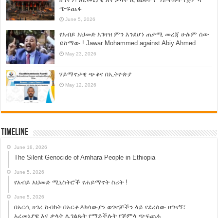
ጭፍጨፋ
June 5, 2026
የአብይ አህመድ አገዛዝ ምን እንደሆነ ጠቃሚ መረጃ ሁሉም ሰው
ይስማው ! Jawar Mohammed against Abiy Ahmed.
May 23, 2026
ሃይማኖታዊ ጭቆና በኢትዮጵያ
May 12, 2026
Timeline
June 18, 2026
The Silent Genocide of Amhara People in Ethiopia
June 5, 2026
የአብይ አህመድ ሚኒስትሮች የሐይማኖት ስሪት !
June 5, 2026
በአርሲ ሀገረ ስብከት በኦርቶዶክሳውያን ወገኖቻችን ላይ የደረሰው ዘግናኝ፣
አረመኔያዊ እና ቃላት ሊገልጹት የማይችሉት የጅምላ ጭፍጨፋ