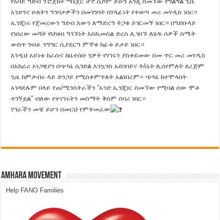
የአባይ ግድብ ፕሮጀክት ማኔጀር ሆኖ ሲሾም ይሁን እንጂ ስመኘው የግልግል ጊቤ
አንድንና ሁለትን ግንባታዎችን በመገንባት በሃላፊነት የተወጣ መሪ መሃዲስ ነበር።
ኢንጂነሩ የጀመረውን ግድብ እውን ለማድረግ ትጋቱ ይገርመኝ ነበር። በግድቡላይ
የነበረው መሻት የህዝብ ግንኙነት እስኪመስል ድረስ ሊጎበኙ ለሄዱ ሰዎች ስሜት
ውስጥ ገብቶ ንግግር ሲያደርግ ምኞቱ ከፊቱ ይታይ ነበር።
እንዲህ አይነቱ ከራሱና ከቤተሰቡ ሂዎት የሃገሩን ያስቀደመው ስመ ጥር መሪ መሃዲስ
በአክራሪ ኦነጋዊያን በጭካኔ ሲገድል እንኳንስ አደባባይና ት/ቤት ሊሰየምለት ለረጅም
ጊዜ ከምቃብሩ ላይ ድንጋይ የሚስቀምጥለት አልነበረም። ጭካኔ ከተሞላበት
አገዳደሉም በላይ የጠ/ሚንስትራችን “አንድ ኢንጂነር ስመኘው የሚባል ሰው ሞቶ
ተገኝቷል” ብለው የተናገሩትን መስማት ቅስም ስባሪ ነበር።
ሃገራችን መቼ ይሆን በመርህ የምትመራው
Amhara Movement
Help FANO Families