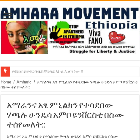
የባንክና የጥቁር ገብያ ምንዛሬ እኩል ሊሆን ነው !!
አሸንፈናል ! እንኳን ደስ አለን!
Home
/
Amharic
/
አማራንና አፄ ምኒልክን የተሳደበው ሃጫሉ ሁንዴሳ አምቦ ዩንቨርስቲ
በስሙ ተሰየመለት::
አማራንና አፄ ምኒልክን የተሳደበው
ሃጫሉ ሁንዴሳ አምቦ ዩንቨርስቲ በስሙ
ተሰየመለት::
አማራንና አፄ ምኒልክን የተሳደበው ሃጫሉ ሁንዴሳ አምቦ ዩንቨርስቲ በስሙ