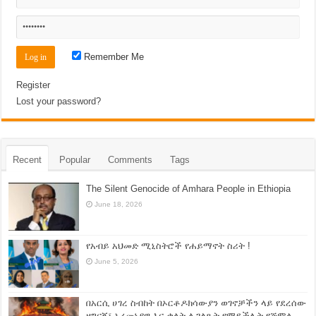
Remember Me
Register
Lost your password?
Recent
Popular
Comments
Tags
The Silent Genocide of Amhara People in Ethiopia
June 18, 2026
የአብይ አህመድ ሚኒስትሮች የሐይማኖት ስሪት !
June 5, 2026
በአርሲ ሀገረ ስብከት በኦርቶዶክሳውያን ወገኖቻችን ላይ የደረሰው
ዘግናኝ፣ አረመኔያዊ እና ቃላት ሊገልጹት የማይችሉት የጅምላ