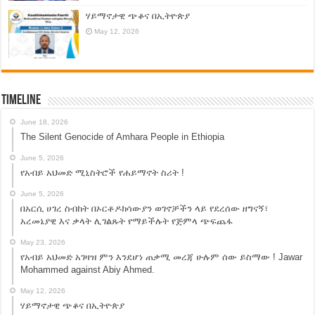
ሃይማኖታዊ ጭቆና በኢትዮጵያ
May 12, 2026
Timeline
June 18, 2026
The Silent Genocide of Amhara People in Ethiopia
June 5, 2026
የአብይ አህመድ ሚኒስትሮች የሐይማኖት ስሪት !
June 5, 2026
በአርሲ ሀገረ ስብከት በኦርቶዶክሳውያን ወገኖቻችን ላይ የደረሰው ዘግናኝ፣
አረመኔያዊ እና ቃላት ሊገልጹት የማይችሉት የጅምላ ጭፍጨፋ
May 23, 2026
የአብይ አህመድ አገዛዝ ምን እንደሆነ ጠቃሚ መረጃ ሁሉም ሰው ይስማው ! Jawar
Mohammed against Abiy Ahmed.
May 12, 2026
ሃይማኖታዊ ጭቆና በኢትዮጵያ