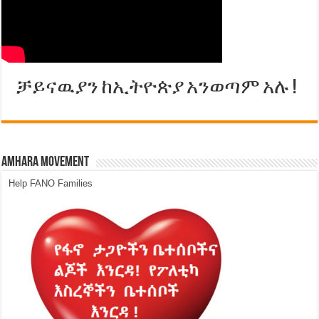
ቻይናዉያን ከኢትዮጵያ አንወጣም አሉ !
Amhara Movement
Help FANO Families