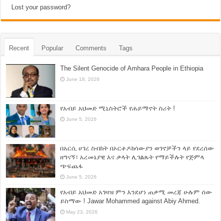
Lost your password?
Recent
Popular
Comments
Tags
The Silent Genocide of Amhara People in Ethiopia
June 18, 2026
የአብይ አህመድ ሚኒስትሮች የሐይማኖት ስሪት !
June 5, 2026
በአርሲ ሀገረ ስብከት በኦርቶዶክሳውያን ወገኖቻችን ላይ የደረሰው
ዘግናኝ፣ አረመኔያዊ እና ቃላት ሊገልጹት የማይችሉት የጅምላ
ጭፍጨፋ
June 5, 2026
የአብይ አህመድ አገዛዝ ምን እንደሆነ ጠቃሚ መረጃ ሁሉም ሰው
ይስማው ! Jawar Mohammed against Abiy Ahmed.
May 23, 2026