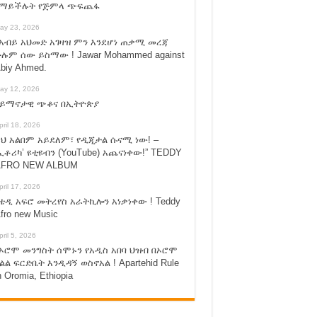
የማይችሉት የጅምላ ጭፍጨፋ
ay 23, 2026
አብይ አህመድ አገዛዝ ምን እንደሆነ ጠቃሚ መረጃ
ሉም ሰው ይስማው ! Jawar Mohammed against
biy Ahmed.
ay 12, 2026
ሃይማኖታዊ ጭቆና በኢትዮጵያ
pril 18, 2026
ህ አልበም አይደለም፣ የዲጂታል ሱናሚ ነው! –
ኢቶሪካ’ ዩቲዩብን (YouTube) አጨናነቀው!” TEDDY
FRO NEW ALBUM
pril 17, 2026
ቴዲ አፍሮ መትረየስ አራትኪሎን አነቃነቀው ! Teddy
fro new Music
pril 5, 2026
ኦሮሞ መንግስት ሰሞኑን የአዲስ አበባ ህዝብ በኦሮሞ
ልል ፍርድቤት እንዲዳኝ ወስኖአል ! Apartehid Rule
n Oromia, Ethiopia