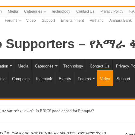
n
Media
Categories
Technology
Contact Us
Privacy Policy
F.A
Forums
Video
Support
Entertainment
Amharic
Amhara Bank
ation
Media
Categories
Technology
Contact Us
Privacy Po
dia
Campaign
facebook
Events
Forums
Video
Support
ለው ጥቅምና ጉዳት. Is BRICS good or bad for Ethiopia?
 -ሽመልስ አብዲሳ
እኩል ሊሆን ነው !!
ነችው ጫልቱ ረጋሶ ለዶክተር አብይ እና ለክርስቲያኑ የሸዋ ኦሮሞ ጥሪዋን