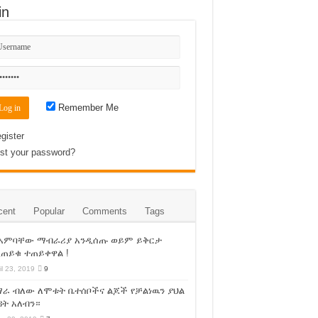
in
Remember Me
gister
st your password?
cent
Popular
Comments
Tags
 አምባቸው ማብራሪያ አንዲሰጡ ወይም ይቅርታ
ጠይቁ ተጠይቀዋል !
il 23, 2019
9
ራ ብለው ለሞቱት ቤተሰቦችና ልጆች የቻልነዉን ያህል
ት አለብን።