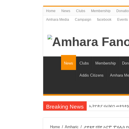
Home
News
Clubs
Membership
Donatio
Amhara Media
Campaign
facebook
Events
News
Clubs
Membership
Don
Addis Citizens
Amhara Me
Breaking News
ኢትዮጵያ ብሪክስን መቀላቀሏ ስላ
የአማራን ቁጥር እንቀንሳለን!
የባንክና የጥቁር ገብያ ምንዛሬ 
Home
/
Amharic
/
ታዋቂዋ የሸዋ ኦሮሞ ሞዴሊስ የሆ