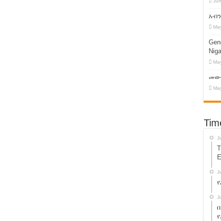
Jun
 !
አብን
ን ማዳን ኢትዮጵያን ማዳን ነው!
May
ፍ ዛሬ በአዲስ አበባ ተመልከቱ !
Geno
Niga
አገዛዝ በኢትዮጵያ ላይ እየፈጸመው ያለው ወረራ!
May
 ድጋፍ እንዲወጣ ማድረግ?
መውረ
May
on’s Dictatorship !
ንዲመለስ ተደረገ!
Tim
ይት መድረክ እነሆ ! እንዳይቀሩ !
J
T
E
መድ ስልጣናቸውን ይልቀቁ! የ13 ተቋማት ጥያቄ!
J
የ
 ! የአብይ አህመድን ኦሮሙማ አስተዳደር ተዋወቁት!
J
በ
 – አቶ ተክሌ ይሻው !
የ