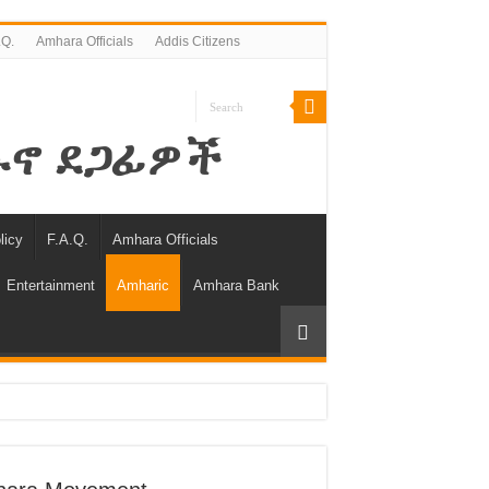
.Q.
Amhara Officials
Addis Citizens
licy
F.A.Q.
Amhara Officials
Entertainment
Amharic
Amhara Bank