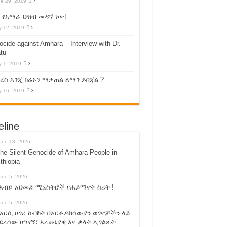
e 29, 2019
7
 የአማራ ህዝብ መዳኛ ነው!
 12, 2019
5
cide against Amhara – Interview with Dr.
tu
 1, 2019
3
ስ እንጂ ክሬኑን ማቃጠል ለማን ይበጃል ?
 16, 2019
3
eline
une 18, 2026
he Silent Genocide of Amhara People in
thiopia
une 5, 2026
አብይ አህመድ ሚኒስትሮች የሐይማኖት ስሪት !
une 5, 2026
አርሲ ሀገረ ስብከት በኦርቶዶክሳውያን ወገኖቻችን ላይ
ደረሰው ዘግናኝ፣ አረመኔያዊ እና ቃላት ሊገልጹት