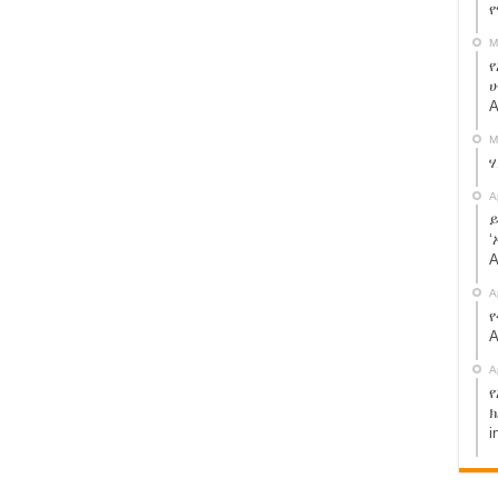
ኢትዮጵያ የፍትህ ተቋም
M
ህመድ ነው – የሱዳን ጀነራል
የ
ሁ
A
ወድቃለች፡፡
M
ተከራካሪና አለኝታ አረፈ !
ርያቸዉን ሰብረናል ያለው ስብሐት ነጋ ተያዘ !
A
ይ
ሆናለህ ያለቺው ሰውዬ ታሪክ !
‘
A
A
ስማ!! share.
የ
A
ሞ ክልል እየገባች ነው:: አብይ አህመድ ይሄን አያውቅም? share!
A
 ቅኝ ገዢዎች ናቸው” ጄ/ ብርሃኑ ጁላ
የ
ንዲለቁ ተጠየቁ።
ክ
i
! መተከልንም ሆነ ወለጋን የሚያስተዳድረው የብልጽግና ፓርቲ ነው።
ረከብ ነው? የታገልነው ለዚህ ነው? ጉድ ተመልከቱ::