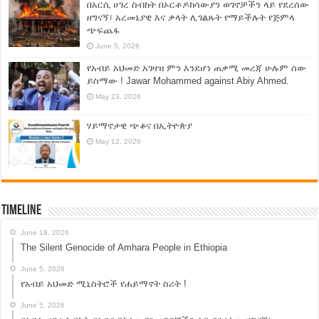
በአርሲ ሀገረ ስብከት በኦርቶዶክሳውያን ወገኖቻችን ላይ የደረሰው
ዘግናኝ፣ አረመኔያዊ እና ቃላት ሊገልጹት የማይችሉት የጅምላ
ጭፍጨፋ
June 5, 2026
የአብይ አህመድ አገዛዝ ምን እንደሆነ ጠቃሚ መረጃ ሁሉም ሰው
ይስማው ! Jawar Mohammed against Abiy Ahmed.
May 23, 2026
ሃይማኖታዊ ጭቆና በኢትዮጵያ
May 12, 2026
Timeline
June 18, 2026
The Silent Genocide of Amhara People in Ethiopia
June 5, 2026
የአብይ አህመድ ሚኒስትሮች የሐይማኖት ስሪት !
June 5, 2026