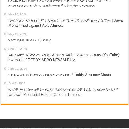
በአርሲ ሀገረ ስብከት በኦርቶዶክሳውያን ወገኖቻችን ላይ የደረሰው ዘግናኝ፣
አረመኔያዊ እና ቃላት ሊገልጹት የማይችሉት የጅምላ ጭፍጨፋ
May 23, 2026
የአብይ አህመድ አገዛዝ ምን እንደሆነ ጠቃሚ መረጃ ሁሉም ሰው ይስማው ! Jawar
Mohammed against Abiy Ahmed.
May 12, 2026
ሃይማኖታዊ ጭቆና በኢትዮጵያ
April 18, 2026
ይህ አልበም አይደለም፣ የዲጂታል ሱናሚ ነው! – ‘ኢቶሪካ’ ዩቲዩብን (YouTube)
አጨናነቀው!” TEDDY AFRO NEW ALBUM
April 17, 2026
የቴዲ አፍሮ መትረየስ አራትኪሎን አነቃነቀው ! Teddy Afro new Music
April 5, 2026
የኦሮሞ መንግስት ሰሞኑን የአዲስ አበባ ህዝብ በኦሮሞ ክልል ፍርድቤት እንዲዳኝ
ወስኖአል ! Apartehid Rule in Oromia, Ethiopia