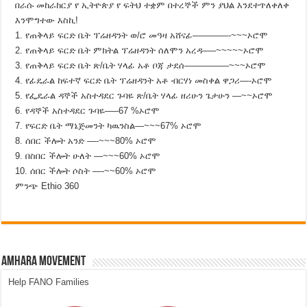
በራሱ መከራከርያ የ ኢትዮጵያ የ ፍትህ ተቋም በተረኞች ምን ያህል እንደተጥለቀለቀ
እንሞግተው እስኪ!
1. የጠቅላይ ፍርድ ቤት ፕሬዘዳንት ወ/ሮ መዓዛ አሸናፊ————-~~~ኦሮሞ
2. የጠቅላይ ፍርድ ቤት ምክትል ፕሬዘዳንት ሰለሞን አረዳ—–~~~~~ኦሮሞ
3. የጠቅላይ ፍርድ ቤት ጽ/ቤት ሃላፊ አቶ ቦጃ ታደሰ—————~~~ኦሮሞ
4. የፊዴራል ከፍተኛ ፍርድ ቤት ፕሬዘዳንት አቶ ብርሃነ መስቀል ዋጋሪ—-ኦሮሞ
5. የፌዴራል ዳኞች አስተዳደር ጉባዬ ጽ/ቤት ሃላፊ ዘሪሁን ጌታሁን —~~ኦሮሞ
6. የዳኞች አስተዳደር ጉባዬ—–67 %ኦሮሞ
7. የፍርድ ቤት ማኔጅመንት ካዉንስል—~~~67% ኦሮሞ
8. ሰበር ችሎት አንድ —-~~~80% ኦሮሞ
9. በስበር ችሎት ሁለት —~~~60% ኦሮሞ
10. ሰበር ችሎት ሶስት —-~~60% ኦሮሞ
ምንጭ Ethio 360
Amhara Movement
Help FANO Families