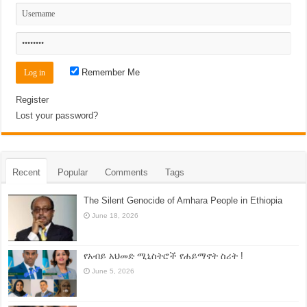
Remember Me
Register
Lost your password?
Recent
Popular
Comments
Tags
The Silent Genocide of Amhara People in Ethiopia
June 18, 2026
የአብይ አህመድ ሚኒስትሮች የሐይማኖት ስሪት !
June 5, 2026