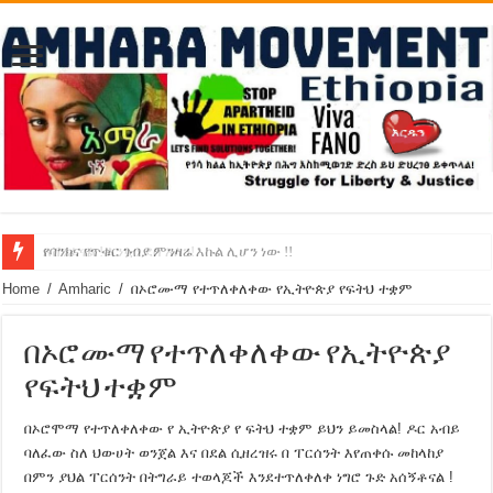
የባንክና የጥቁር ገብያ ምንዛሬ እኩል ሊሆን ነው !!
አሸንፈናል ! እንኳን ደስ አለን!
Home
/
Amharic
/
በኦሮሙማ የተጥለቀለቀው የኢትዮጵያ የፍትህ ተቋም
በኦሮሙማ የተጥለቀለቀው የኢትዮጵያ
የፍትህ ተቋም
በኦሮሞማ የተጥለቀለቀው የ ኢትዮጵያ የ ፍትህ ተቋም ይህን ይመስላል! ዶር አብይ
ባለፈው ስለ ህውሀት ወንጀል እና በደል ሲዘረዝሩ በ ፐርሰንት እየጠቀሱ መከላከያ
በምን ያህል ፐርሰንት በትግራይ ተወላጆች እንደተጥለቀለቀ ነግሮ ጉድ አሰኝቶናል !