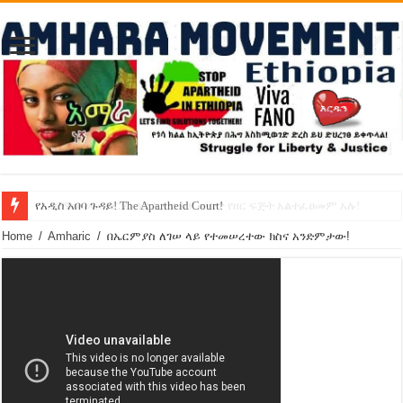
የኢዜማው መሪ ብርሃኑ ነጋ ኢትዮጵያ ውስጥ የዘር ፍጅት አልተፈፀመም አሉ!
የአዲስ አበባ ጉዳይ! The Apartheid Court!
Home
/
Amharic
/
በኤርምያስ ለገሠ ላይ የተመሠረተው ክስና አንድምታው!