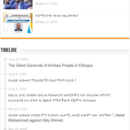
May 23, 2026
ሃይማኖታዊ ጭቆና በኢትዮጵያ
May 12, 2026
Timeline
June 18, 2026
The Silent Genocide of Amhara People in Ethiopia
June 5, 2026
የአብይ አህመድ ሚኒስትሮች የሐይማኖት ስሪት !
June 5, 2026
በአርሲ ሀገረ ስብከት በኦርቶዶክሳውያን ወገኖቻችን ላይ የደረሰው ዘግናኝ፣
አረመኔያዊ እና ቃላት ሊገልጹት የማይችሉት የጅምላ ጭፍጨፋ
May 23, 2026
የአብይ አህመድ አገዛዝ ምን እንደሆነ ጠቃሚ መረጃ ሁሉም ሰው ይስማው ! Jawar
Mohammed against Abiy Ahmed.
May 12, 2026