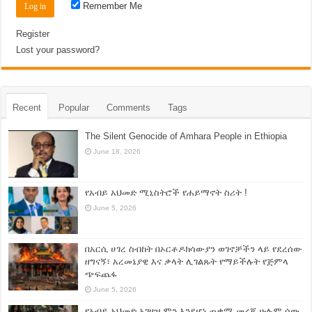
Remember Me
Register
Lost your password?
Recent
Popular
Comments
Tags
The Silent Genocide of Amhara People in Ethiopia
June 18, 2026
የአብይ አህመድ ሚኒስትሮች የሐይማኖት ስሪት !
June 5, 2026
በአርሲ ሀገረ ስብከት በኦርቶዶክሳውያን ወገኖቻችን ላይ የደረሰው
ዘግናኝ፣ አረመኔያዊ እና ቃላት ሊገልጹት የማይችሉት የጅምላ
ጭፍጨፋ
June 5, 2026
የአብይ አህመድ አገዛዝ ምን እንደሆነ ጠቃሚ መረጃ ሁሉም ሰው