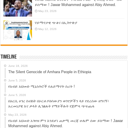
ይስማው ! Jawar Mohammed against Abiy Ahmed.
May 23, 2026
ሃይማኖታዊ ጭቆና በኢትዮጵያ
May 12, 2026
Timeline
June 18, 2026
The Silent Genocide of Amhara People in Ethiopia
June 5, 2026
የአብይ አህመድ ሚኒስትሮች የሐይማኖት ስሪት !
June 5, 2026
በአርሲ ሀገረ ስብከት በኦርቶዶክሳውያን ወገኖቻችን ላይ የደረሰው ዘግናኝ፣
አረመኔያዊ እና ቃላት ሊገልጹት የማይችሉት የጅምላ ጭፍጨፋ
May 23, 2026
የአብይ አህመድ አገዛዝ ምን እንደሆነ ጠቃሚ መረጃ ሁሉም ሰው ይስማው ! Jawar
Mohammed against Abiy Ahmed.