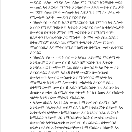
መደፈር ከአካል መጉደል ለመከላከል ምን ማድረግ እንዳለበት ወዴት
መጠለል እና እርዳታ ማግኘት እንዳለባቸው እቅድ ወጥቶ ስፍራዎች
መዘጋጀት ስልጠናዎች መሰጠት እና ለዚህ ጊዜ የሚሆኑ ኃላፊነት
የሚወስዱ ሰዎች መመደብ ይኖርባቸዋል::
• በክልሉ የሰው ሰራሽ አደጋ በሚደርስበት ጊዜ የምግብ እና ሌሎች
እራስን የማቆያ ግብአቶች እጥረት እንዳይኖር በቀላል ቴክኖሎጊዎች
በመታገዝ በፍጥነት ምግብ የሚመረጥበት እና የሚከማችበት
ዘዴዎችን ከህብረተሰቡ ጋር ማስተዋወቅ ማላመድ ያስፈልጋል::
በተጨማሪም ለአደጋ ጊዜ የሚሆን ቀጣይነት ያለው የገንዘብ
ማሰሰባሰቢያ እና ማተራክሚያ ግልፀኝነት በተሟላ መልኩ ሊተገበር
ይገባል::
• በክልልሉ ያለው ወጣት ስራውን አየሰራ አየተማረ ምርታማነት
እንዲጨምር እና ሰው ሰራሽ አደጋ በምንርበት ጊዜ እጥረት
እንዳይፈጠር ከመቸውም ጊዜ በበለጠ በመስራት አለኛት መሆን
ይኖርበታል:: ለዚህም አደረጃጀቶቹ መረጃን በመሰብሰብ
በመለዋወጥ አመራር መስጠት እና ማስተባበር ማንቃት እና
ማሰማራት እንዲሁም ለውጦችን መከታተል ይኖርባቸዋል::
በተቸማርውም ሰው ሰራሽ አደጋ በሚደርስበት ጊዜ እራሱን እና
ሕዝቡን ለመከላከል የሚያስችል የትጥቅ ትግል ስልጠና እና የክህሎት
ብቃት እንዲኖረው ማድረግ ያስፈልጋል::
• ሌላው በክልሉ እና ከክልሉ ውጪ ከሚንቀሳቀሱ በአማራ ስም
እንዲሁም በኢትዮጵያ ወይም በሌላ ስም ከተደራጁት ኃይሎች እና
ኢትዮጵያዊነታቸውን ከሚያስበልጡ እና እንደገና በጋራ ሊገነቧት
ከሚፈልጉ ሃይሎች ጋር የሚሰራበትን ስልት በመንደፍ መሪነቱን
በመውሰድ ለተግባራዊነቱ መንቀሳቀስ ይኖርበታል:: በተመሳሳይ
ሁኔታ የተለያዩ ኢትዮጵያዊነታቸውን ከሚያስበልጡ ክልሎች እና