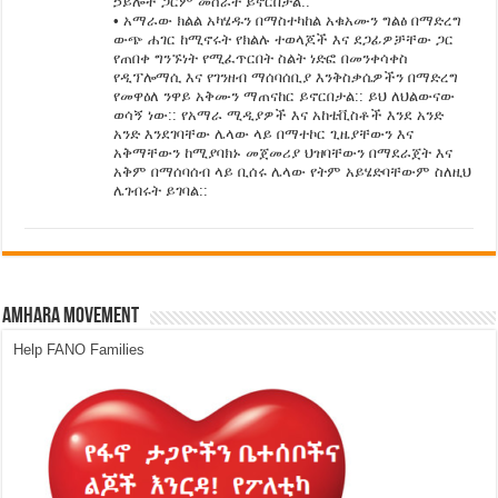
ኃይሎች ጋርም መስራት ይኖርበታል::
• አማራው ክልል አካሄዱን በማስተካከል አቁአሙን ግልፅ በማድረግ
ውጭ ሐገር ከሚኖሩት የክልሉ ተወላጆች እና ደጋፊዎቻቸው ጋር
የጠበቀ ግንኙነት የሚፈጥርበት ስልት ነድፎ በመንቀሳቀስ
የዲፕሎማሲ እና የገንዘብ ማሰባሰቢያ እንቅስቃሴዎችን በማድረግ
የመዋዕለ ንዋይ አቅሙን ማጠናከር ይኖርበታል:: ይህ ለህልውናው
ወሳኝ ነው:: የአማራ ሚዲያዎች እና አከቴቪስቶች እንደ አንድ
አንድ እንደገባቸው ሌላው ላይ በማተኮር ጊዜያቸውን እና
አቅማቸውን ከሚያባክኑ መጀመሪያ ህዝባቸውን በማደራጀት እና
አቅም በማሰባሰብ ላይ ቢሰሩ ሌላው የትም አይሄድባቸውም ስለዚህ
ሌገብሩት ይገባል::
Amhara Movement
Help FANO Families