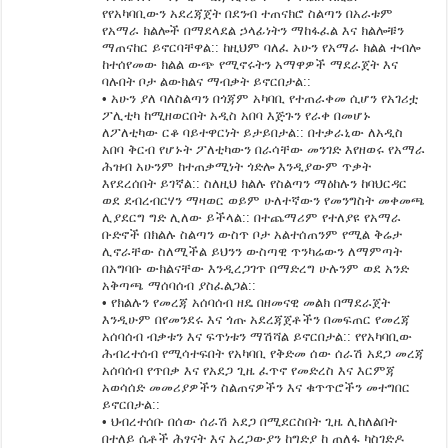
የየአካባቢውን አደረጃጀት በደንብ ተጠናክሮ ስልጣን በአራቱም
የአማራ ክልሎች በማደላደል ኃላፊነትን ማከፋፈል እና ክልሎቹን
ማጠናከር ይኖርባቸዋል:: ከዚህም ባለፈ አሁን የአማራ ክልል ተብሎ
ከተሰየመው ክልል ውጭ የሚኖሩትን አማዋዎች ማደራጀት እና
ባሉበት ቦታ ልውክልና ማብቃት ይኖርበታል::
• አሁን ያለ ባለስልጣን በጎጃም አካባቢ የተጠራቀመ ሲሆን የአገሪቷ
ፖሊቲካ ከሚዘወርበት አዲስ አበባ እጅጉን የራቀ በመሆኑ
ለፖለቲካው ርቆ ባይተዋርነት ይታይበታል:: በተቃራኒው ለአዲስ
አበባ ቅርብ የሆኑት ፖለቲካውን በራሳቸው መንገድ እየዘወሩ የአማራ
ሕዝብ አሁንም ከተጠቃሚነት ጎድሎ እንዲያውም ጥቃት
እየደረሰበት ይገኛል:: ስለዚህ ክልሉ የስልጣን ማዕከሉን ከባህርዳር
ወደ ደብረብርሃን ማዛወር ወይም ሁለተኛውን የመንግስት መቀመጫ
ሊያደርግ ግድ ሊለው ይችላል:: በተጨማሪም የተለያዩ የአማራ
ቡድኖች በክልሉ ስልጣን ውስጥ ቦታ አልተሰጠንም የሚል ቅሬታ
ሊኖራቸው ስለሚችል ይህንን ውስጣዊ ጥንካሬውን ለማምጣት
በአግባቡ ውክልናቸው እንዲረጋገጥ በማድረግ ሁሉንም ወደ አንድ
አቅጣጫ ማሰባሰብ ያስፈልጋል::
• የክልሉን የመረጃ አሰባሰብ ዘዴ በዘመናዊ መልክ በማደራጀት
እንዲሁም በየመንደሩ እና ጎጡ አደረጃጀቶችን በመፍጠር የመረጃ
አሰባሰብ ብቃቱን እና ፍጥነቱን ማሽሻል ይኖርበታል:: የየአካባቢው
ሕብረተሰብ የሚሳተፍበት የአካባቢ የቅድመ ሰው ሰራሽ አደጋ መረጃ
አሰባሰብ የጥበቃ እና የአደጋ ጊዜ ፈጥኖ የመድረስ እና እርምጃ
አወሳሰድ መመሪያዎችን ስልጠናዎችን እና ቁጥጥሮችን መተግበር
ይኖርበታል::
• ህብረተሰቡ በሰው ሰራሽ አደጋ በሚደርስበት ጊዜ ሊከለልበት
በተለይ ሴቶች ሕፃናት እና አረጋውያን ከግድያ ከ ጠለፋ ካስገድዶ