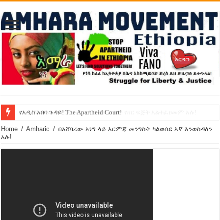
የኢዜማው መሪ ብርሃኑ ነጋ ኢትዮጵያ ውስጥ የዘር ፍጅት አልተፈፀመም አሉ!
የአዲስ አበባ ጉዳይ! The Apartheid Court!
Home
/
Amharic
/
በአሸባሪው ኦነግ ላይ እርምጃ መንግስት ካልወሰደ እኛ እንወስዳለን
አሉ!