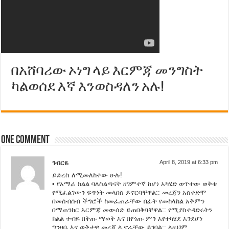
በአሸባሪው ኦነግ ላይ እርምጃ መንግስት
ካልወሰደ እኛ እንወስዳለን አሉ!
One comment
ገብርዬ
April 8, 2019 at 6:33 pm
ይድረስ ለሚመለከተው ሁሉ!
• የአማራ ክልል ባለስልጣናት ዘገምተኛ ከሆነ አካሄድ ወጥተው ወቅቱ
የሚፈልገውን ፍጥነት መላበስ ይኖርባቸዋል:: መረጃን አስቀድሞ
በመሰብሰብ ችግሮች ከመፈጠራቸው በፊት የመከላከል አቅምን
በማጠንከር እርምጃ መውሰድ ይጠበቅባቸዋል:: የሚያስተዳድሩትን
ክልል ተብዬ በቅጡ ማወቅ እና በየጎጡ ምን እየተካሄደ እንደሆነ
ግንዛቤ እና ወቅታዊ መረጃ ሊኖራቸው ይገባል:: ለዚህም