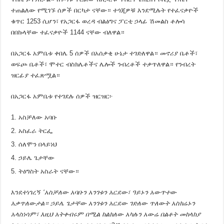
ተጠልለው የሚገኙ ሰዎች በርካታ ናቸው። ተጎጂዎቹ እንደሚሉት የተፈናቃዮች
ቁጥር 1253 ሲሆን፣ የአጋርፋ ወረዳ ብልፅግና ፓርቲ ኃላፊ ሽመልስ ቶሎሳ
በበኩላቸው ተፈናቃዮች 1144 ናቸው ብለዋል።
በአጋርፋ አምቤቱ ቀበሌ 5 ሰዎች በአሰቃቂ ሁኔታ ተገድለዋል። መኖሪያ ቤቶች፣
ወፍጮ ቤቶች፣ ሞተር ብስክሌቶችና ሌሎች ንብረቶች ተቃጥለዋል። የንብረት
ዝርፊያ ተፈጽሟል።
በአጋርፋ አምቤቱ የተገደሉ ሰዎች ዝርዝር፦
አስቻለው አባቡ
አስፈራ ትርፌ
ሰለሞን በላይነህ
ኃይሌ ጌታቸው
ትዕግስት አስራት ናቸው።
እንደተነገረኝ
‘አስቻለው አባቡን አንገቱን አርደው፣ ዓይኑን አውጥተው
አቃጥለውታል። ኃይሌ ጌታቸው አንገቱን አርደው ገድለው ጥለውት አስክሬኑን
አላስነሳም፣ እዚህ አትቀብሩም በሚል ከልክለው አካሉን አውሬ በልቶት መከላከያ