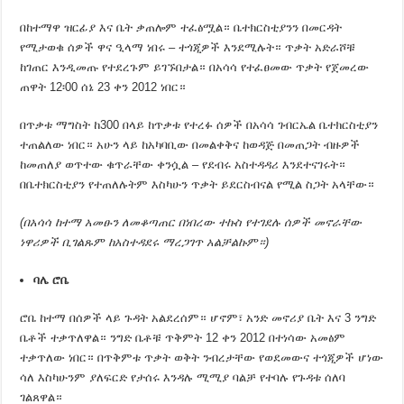
በከተማዋ ዝርፊያ እና ቤት ቃጠሎም ተፈፅሟል። ቤተክርስቲያንን በመርዳት
የሚታወቁ ሰዎች ዋና ዒላማ ነበሩ – ተጎጂዎች እንደሚሉት። ጥቃት አድራሾቹ
ከገጠር እንዲመጡ የተደረጉም ይገኙበታል። በአሳሳ የተፈፀመው ጥቃት የጀመረው
ጠዋት 12፡00 ሰኔ 23 ቀን 2012 ነበር።
በጥቃቱ ማግስት ከ300 በላይ ከጥቃቱ የተረፉ ሰዎች በአሳሳ ገብርኤል ቤተክርስቲያን
ተጠልለው ነበር። አሁን ላይ ከአካባቢው በመልቀቅና ከወዳጅ በመጠጋት ብዙዎች
ከመጠለያ ወጥተው ቁጥራቸው ቀንሷል – የደብሩ አስተዳዳሪ እንደተናገሩት።
በቤተክርስቲያን የተጠለሉትም እስካሁን ጥቃት ይደርስብናል የሚል ስጋት አላቸው።
(በአሳሳ ከተማ አመፁን ለመቆጣጠር በነበረው ተኩስ የተገደሉ ሰዎች መኖራቸው
ነዋሪዎች ቢገልጹም ከአስተዳደሩ ማረጋገጥ አልቻልኩም።)
ባሌ ሮቤ
ሮቤ ከተማ በሰዎች ላይ ጉዳት አልደረሰም። ሆኖም፣ አንድ መኖሪያ ቤት እና 3 ንግድ
ቤቶች ተቃጥለዋል። ንግድ ቤቶቹ ጥቅምት 12 ቀን 2012 በተነሳው አመፅም
ተቃጥለው ነበር። በጥቅምቱ ጥቃት ወቅት ንብረታቸው የወደመውና ተጎጂዎች ሆነው
ሳለ እስካሁንም ያለፍርድ የታሰሩ እንዳሉ ሚሚያ ባልቻ የተባሉ የጉዳቱ ሰለባ
ገልጸዋል።