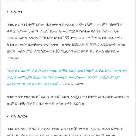
ባሌ ጎባ
በባሌ ዞን ጎባ ከተማ በሰው ሕይወት ላይ የደረሰ ጉዳት የለም። ሆኖም፣ በከተማዋ
ታዋቂ የሆነው “ይልማ ሆቴል” በቃጠሎ ወድሟል። የሆቴሉ ባለቤት የሆኑት አቶ
ተስፋዬ ይልማ እንዳሉት “ይልማ ሆቴል” 33 ቋሚ ሠራተኞች ነበሩት። ሠራተኞቹ
ለጊዜው መሰናበታቸውን ተናግረዋል። ሆቴሉ ከ1950ዎቹ ጀምሮ አግልግሎት የሰጠ
ነበር። መልሶ ሥራ ለማስጀመር ከ10 ሚሊዮን ብር በላይ ይጠይቃል ብለዋል –
ተስፋዬ።
“ጥቃቱ ሲፈጸም ፖሊስ መቆጣጠር ይችል ነበር፤ መከላከልም ይችል ነበር። የባሌ ዞን
ፖሊስ መምሪያኮ እዚሁ ከተማችን ውስጥ ነው ያለው። ሆኖም፣ ፖሊስ ምንም
አላደረገም። ይሄ በጣም ያሳዝነኛል”
–
ተስፋዬ ይልማ
ከባድ ጉዳት የደረሰበት “ይልማ ሆቴል” ይሁን እንጂ፣ በጎባ ከተማ መስታወት መሰባበርን
ጨምሮ በ46 ሱቆችና ቤቶች ላይ ቀላል ጉዳት ደርሷል።
ባሌ
አጋርፋ
በባሌ ዞን ከፍተኛ ጉዳት ከደረሰባቸው አካባቢዎች ዋነኛው አጋርፋ ወረዳ አምቤቱ
ቀበሌ ይገኝበታል። ከጉዳቱ ተርፈው በአጋርፋ ግብርና ቴክኒክና ኮሌጅ ት/ቤት