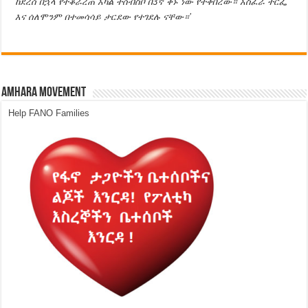
ከደረሰ በኋላ የተቆራረጠ አካል ተሰብስቦ በ3ኛ ቀኑ ነው የተቀበረው። አስፈራ ትርፌ
እና ሰለሞንም በተመሳሳይ ታርደው የተገደሉ ናቸው።’
Amhara Movement
Help FANO Families