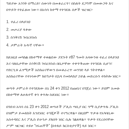
ግድያው አንገት በማረድ፣ ሰውነት በመቆራረጥ፣ በስለት ደጋግሞ በመውጋት እና
በጥይት የተፈፀመ ነው። በአሳሳ ከተማ የተገደሉ ሰዎች ዝረዝር፦
ተፈሪ በላይነህ
መጦሪያ ላቀው
ስንቅነሽ ገብረየሱስ
ታምራት አዱኛ ናቸው።
ከእነዚህ መካከል በከተማዋ ተወልደው ያደጉት የ87 ዓመት አዛውንቱ ተፈሪ በላይነህ
እና ባለቤታቸው ስንቅነሽ ገብረየሱስ በቤታቸው ተቀጥቅጠው የተገደሉ ሲሆን፣
የድርጊቱ ፈፃሚዎች አስክሬናቸውን በመቆራረጥ መንገድ ላይ ጎትተዋል።
አስክሬናቸው የተነሳውም ከሰዓታት በኋላ የመከላከያ ኃይል መድረሱን ተከትሎ ነበር።
ወጣት ታምራት የተገደለው ሰኔ 24 ቀን 2012 በጩቤና በገጀራ ነው። ይህም አመፁ
በከተማዋ ለሁለተኛ ቀን ቀጥሎ ስለነበር ነው።
በገደብ አሳሳ ሰኔ 23 ቀን 2012 ወጣቶች ፖሊስ ጣቢያ በር ጎማ ሲያቃጥሉ ፖሊስ
በዝምታ ይመለከት እንደነበር ተጎጂዎች ተናግረዋል። በዚህም ጥቃቱ የአካባቢው
አስተዳደር እና ፖሊስ ይሁንታ ያለበት ነበር ሲሉ ገልጸዋል። ጥቃት የደረሰባቸው
ሥም ዝርዝር ተይዞ “ነፍጠኞች” (በተለይ ክርስቲያኖች) ላይ ነበር።