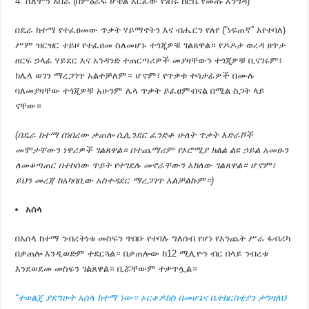
ሰለሞን አበራ (በምዕራፍ ሆቴል አርፈው የነበሩ ከሮቤ የመጡ እንግዳ)
በዴራ ከተማ የተፈፀመው ጥቃት ሃይማኖትን እና ብሔርን የለየ (“ነፍጠኛ” እየተባለ)
ሥም ዝርዝር ተይዞ የተፈፀመ ስለመሆኑ ተጎጂዎቹ ገልጸዋል። የዶዶታ ወረዳ ፀጥታ
ዘርፍ ኃላፊ ሃይደር እና አንዳንድ ተጠርጣሪዎች መያዛቸውን ተጎጂዎቹ ቢናገሩም፣
ከሌላ ወገን ማረጋገጥ አልተቻለም። ሆኖም፣ የጥቃቱ ተሳታፊዎች በሙሉ
ባለመያዛቸው ተጎጂዎቹ አሁንም ሌላ ጥቃት ይፈፀምብናል በሚል ስጋት ላይ
ናቸው።
(በዴራ ከተማ በነበረው ቃጠሎ ሲሊንደር ፈንድቶ ሁለት ጥቃት አድራሾች
መሞታቸውን ነዋሪዎች ገልጸዋል። በተጨማሪም የኦሮሚያ ክልል ልዩ ኃይል አመፁን
ለመቆጣጠር በተኮሰው ጥይት የተገደሉ መኖራቸውን አክለው ገልጸዋል። ሆኖም፣
ይህን መረጃ ከአካባቢው አስተዳደር ማረጋገጥ አልቻልኩም።)
አሰ
ላ
በአሰላ ከተማ ንብረትነቱ መስፍን ጥበቡ የተባሉ ግለሰብ የሆነ የእንጨት ሥራ ፋብሪካ
በቃጠሎ እንዲወድም ተደርጓል። በቃጠሎው ከ12 ሚሊዮን ብር በላይ ንብረቱ
እንደወደመ መስፍን ገልጸዋል። ቢሯቸውም ተቃጥሏል።
“ተወልጄ ያደግሁት አሰላ ከተማ ነው። ኦርቶዶክስ በመሆኔና ቤተክርስቲያን ታግዛለህ