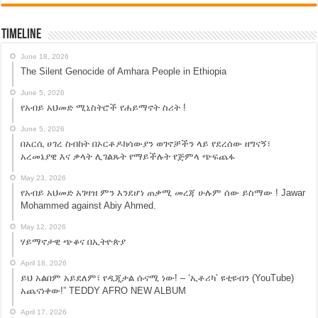
Timeline
June 18, 2026
The Silent Genocide of Amhara People in Ethiopia
June 5, 2026
የአብይ አህመድ ሚኒስትሮች የሐይማኖት ስሪት !
June 5, 2026
በአርሲ ሀገረ ስብከት በኦርቶዶክሳውያን ወገኖቻችን ላይ የደረሰው ዘግናኝ፣
አረመኔያዊ እና ቃላት ሊገልጹት የማይችሉት የጅምላ ጭፍጨፋ
May 23, 2026
የአብይ አህመድ አገዛዝ ምን እንደሆነ ጠቃሚ መረጃ ሁሉም ሰው ይስማው ! Jawar
Mohammed against Abiy Ahmed.
May 12, 2026
ሃይማኖታዊ ጭቆና በኢትዮጵያ
April 18, 2026
ይህ አልበም አይደለም፣ የዲጂታል ሱናሚ ነው! – ‘ኢቶሪካ’ ዩቲዩብን (YouTube)
አጨናነቀው!” TEDDY AFRO NEW ALBUM
April 17, 2026