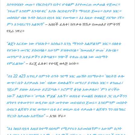
እየተሰባሰቡ መጡ። የክርስቲያን ቤትና ሆቴልም እየተመረጠ መቃጠል ተጀመረ።
‘ነፍጠኛ አንድም እንዳይቀር’ እያሉ ክርስቲያኖችን ማሳደድ ጀመሩ። ስቃይ ነበር።
መከላከያ ብዙ ጉዳት ከደረሰ በኋላ ነበር የመጣው። እኔ እዚሁ ተወልጄ ያደግሁ ነኝ።
ምን እንዳደረግን አልገባኝ”
–
አበበች ፈለቀ፣ ከጥቃቱ ሸሽታ በመጠለያ የምትገኝ
የዴራ ነዋሪ።
“ልጄን አርደው ነው የገደሉት። አስክሬን እንኳ ማንሳት አልቻልንም ነበር። በዕለቱ
የሆነውን መናገር ይከብዳል። አሁንም ይዝቱብናል። ‘ከመጠለያ ውጡ’ ይሉናል።
መንግሥት አጥፊዎችን ይቅጣልን። ገዳዮች ተቀጡ ሲባል ነው መስማት
የምፈልገው”
–
ደረጄ ፈለቀ፣ የተጎጂ ወላጅ አባት።
“ሰኔ 22 ለ23 አጥቢያ ስምንት ሰዓት ገደማ ነበር ጩኸት የሰማሁት። ‘ከቤትሽ ቶሎ
ውጭ፤ ቤት እያቃጠሉ ነው’ ብለው ደወሉልኝ። መሣሪያ ይተኩሱ ነበር። ቆንጨራ፣
ገጀራም ይዘው እየጮሁ ይሯሯጣሉ። ኦሮምኛ ቋንቋ አውቃለሁ፤ ‘ምን ሆናችሁ
ነው?’ አልኋቸው። ‘ሀጫሉ ሞቷል’ አሉኝ። ወደቤቴ ተመልሼ ከባለቤቴ ጋር ቤታችንን
ዘግተን ተቀመጥን። ወዲያው ቤት መጥተው መደብደብ ጀመሩ። እንደምንም መስኮት
ሰብረን ልጆቼን ይዤ ወጣሁ። ቤቴ እና ወፍጮ ቤቴ ተቃጠሉ። ልጆቼን ግን በእግዜር
ቸርነት ከቃጠሎ አድኛለሁ”
– እንዬ ቸሩ።
“እኔ ከዚህ በኋላ እዚህ ከተማ በሰላም የሚያኖሩን አይመስለኝም። አሁንም ስጋት