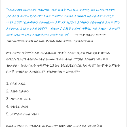
“ኦርቶዶክስ ክርስቲያን ስለሆንሁ ብቻ ሁለት ጊዜ ቤቴ ተቃጥሏል። ቤተክርስቲያን
ታሰራለህ ተብሎ የታሰረም አለ። ጥቅምት የታሰሩ እስካሁን አልተፈቱም። በዚያ
ወገን ደግሞ ‘ቤታችሁን ያቃጠልነው እኛ ነን’ እያሉን እስካሁን ያልተጠየቁ አሉ። ምን
እየተሠራ እንደሆን አይገባኝም። ይሄው 7 ልጆችን ይዤ በችግር ላይ አለሁ። አሁንም
መቼ እንደሚጎዱን አላውቅም። ስጋት ላይ ነን”
– ሚሚያ ባልቻ፣ ንብረት
የወደመባቸውና ተካ አስፋው የተባሉ ባለቤታቸው የታሰሩባቸው።
ሮቤ ከተማ ጥቅምት ላይ ከተፈፀመው ጥቃት አንፃር ሲታይ የአርቲስት ሀጫሉ
ሁንዴሳ ግድያን ተከትሎ የተፈፀመው ጥቃት ቀላል የሚባል እንልሆነ ነዋሪዎቹ
ገልጸዋል። ከዚህ በፊት ጥቅምት 13 እና 14/2012 በሮቤ እና ዲንሾ ከተሞች አምስት
ሰዎች ተገድለው እንደነበርም ያስታውሳሉ። እነዚህም፦
በላይ አደሬ
እሸቱ ጌታሁን
ዳምጠው ዘርፉ
ተስፋዬ ድሪባ
ታምራት በቀለ ነበሩ።
በወቅቱ የነበረው የንብረት ውድመትም ከባድ ነበር – ብለዋል ነዋሪዎች።