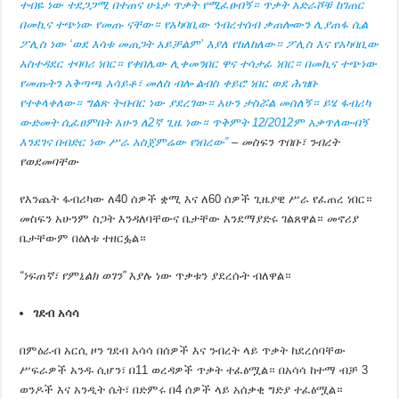
ተብዬ ነው ተደጋጋሚ በተጠና ሁኔታ ጥቃት የሚፈፀብኝ። ጥቃት አድራሾቹ ከገጠር
በመኪና ተጭነው የመጡ ናቸው። የአካባቢው ኅብረተሰብ ቃጠሎውን ሊያጠፋ ሲል
ፖሊስ ነው ‘ወደ እሳቱ መጠጋት አይቻልም’ እያለ የከለከለው። ፖሊስ እና የአካባቢው
አስተዳደር ተባባሪ ነበር። የቀበሌው ሊቀመንበር ዋና ተሳታፊ ነበር። በመኪና ተጭነው
የመጡትን አቅጣጫ አሳይቶ፣ መለስ ብሎ ልብስ ቀይሮ ነበር ወደ ሕዝቡ
የተቀላቀለው። ግልጽ ትብብር ነው ያደረገው። አሁን ታስሯል መሰለኝ። ይሄ ፋብሪካ
ውድመት ሲፈፀምበት አሁን ለ2ኛ ጊዜ ነው። ጥቅምት 12/2012ም አቃጥለውብኝ
እንደገና በብድር ነው ሥራ አስጀምሬው የነበረው”
– መስፍን ጥበቡ፣ ንብረት
የወደመባቸው
የእንጨት ፋብሪካው ለ40 ሰዎች ቋሚ እና ለ60 ሰዎች ጊዜያዊ ሥራ የፈጠረ ነበር።
መስፍን አሁንም ስጋት እንዳለባቸውና ቤታቸው እንደማያድሩ ገልጸዋል። መኖሪያ
ቤታቸውም በዕለቱ ተዘርፏል።
“ነፍጠኛ፣ የምኒልክ ወገን”
እያሉ ነው ጥቃቱን ያደረሱት ብለዋል።
ገደብ
አሳሳ
በምዕራብ አርሲ ዞን ገደብ አሳሳ በሰዎች እና ንብረት ላይ ጥቃት ከደረሰባቸው
ሥፍራዎች አንዱ ሲሆን፣ በ11 ወረዳዎች ጥቃት ተፈፅሟል። በአሳሳ ከተማ ብቻ 3
ወንዶች እና አንዲት ሴት፣ በድምሩ በ4 ሰዎች ላይ አሰቃቂ ግድያ ተፈፅሟል።