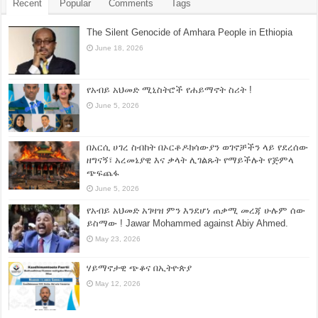
Recent
Popular
Comments
Tags
The Silent Genocide of Amhara People in Ethiopia
June 18, 2026
የአብይ አህመድ ሚኒስትሮች የሐይማኖት ስሪት !
June 5, 2026
በአርሲ ሀገረ ስብከት በኦርቶዶክሳውያን ወገኖቻችን ላይ የደረሰው
ዘግናኝ፣ አረመኔያዊ እና ቃላት ሊገልጹት የማይችሉት የጅምላ
ጭፍጨፋ
June 5, 2026
የአብይ አህመድ አገዛዝ ምን እንደሆነ ጠቃሚ መረጃ ሁሉም ሰው
ይስማው ! Jawar Mohammed against Abiy Ahmed.
May 23, 2026
ሃይማኖታዊ ጭቆና በኢትዮጵያ
May 12, 2026