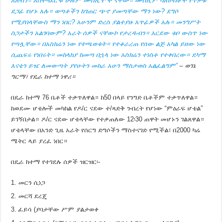
አለብን። አስተዳደሮቹ ሁሉም ሙስሊሞች ናቸው። ሙስሊም ባለሀብቶች የጥቃቱ
ደጋፊ የሆኑ አሉ። ወጣቶችን ከገጠር ጭኖ ያመጣቸው ማን ነው? ደግሶ
የሚያበላቸውስ ማን ነበር? አሁንም ድረስ ያልተያዙ አጥፊዎች አሉ። መንግሥት
ስጋታችን አልገባውም? አራት ሰዎች ናቸውኮ የታረዱብን። አርደው ቱቦ ውስጥ ነው
የጣሏቸው። በአስክሬን ነው የተጫወቱት። የተቆራረጠ የሰው ልጅ አካል ይዘው ነው
ሲጨፍሩ የነበሩት። መከላከያ ከመጣ በኋላ ነው አስክሬን ተነስቶ የተቀበረው። ደካማ
እናቴን ይዤ ለመውጣት ያየሁትን መከራ አሁን ማስታወስ አልፈልግም”
– ወገኔ
ግርማ፣ የዴራ ከተማ ነዋሪ።
በዴራ ከተማ 76 ቤቶች ተቃጥለዋል። ከ50 በላይ የንግድ ቤቶችም ተቃጥለዋል።
ከወደሙ ሆቴሎች መካከል የዶ/ር ናደው ተ/ጻድቅ ንብረት የሆነው “ምዕራፍ ሆቴል”
ይገኝበታል። ዶ/ር ናደው ሆቴላቸው የተቃጠለው 12፡30 ጠዋት መሆኑን ገልጸዋል።
ሆቴላቸው በአንድ ጊዜ አራት የሰርግ ድግሶችን ማስተናገድ የሚችል፣ በ2000 ካሬ
ሜትር ላይ ያረፈ ነበር።
በዴራ ከተማ የተገደሉ ሰዎች ዝርዝር፡-
መርን ሲነጋ
መርሻ ደረጄ
ፈይሳ (ያባታቸው ሥም ያልታወቀ