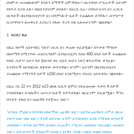
በዝምታ መመልከቱንም ከዓይን እማኞች ሰምቻለሁ። በአንዳንድ ሥፍራዎች አሁንም
የፀጥታ ስጋቱ አለ። በዚህ የተነሳም በተለይ፣ በአርሲ ዴራ፣ በገደብ አሳሳ እና አጋርፋ
በርካቶች በቤተክርስቲያናት እና በትምህርት ቤቶች ተጠልለው ይገኛሉ። መንግሥት
ስጋታቸውን ለመቅረፍ እያደረገ ያለው ጥረት በቂ አለመሆኑንም ገልጸዋል።
አርሲ
፣ ዴራ
በዴራ ከተማ አስተዳደር ግድያ፣ ዘረፋ እና ቃጠሎ ተፈፅሟል። በጥቃቱ ማግስት
በከተማዋ በሚገኘው መድኃኒዓለም ቤተክርስቲያን እስከ 400 በላይ ሰዎች ተጠልለው
የነበር ሲሆን፣ አሁን ላይ (ከአንድ ወር በኋላ መሆኑ ነው) ቁጥራቸው ቀንሷል።
አንዳንዶች ከአካባቢው ለቅቀው ወጥተዋል። ሆኖም፣ አሁንም በቤተክርስቲያኑ
ተጠልለው የሚገኙት ሰዎች ከ150 በላይ እንደሚሆኑ የደብሩ አስተዳዳሪ ገልጸዋል።
በዴራ ሰኔ 22 ቀን 2012 ለ23 ዕኩለ ሌሊት ጀምሮ በተፈፀመው ጥቃት 4 ሰዎች
ተገድለዋል። ሆቴሎችና መኖሪያ ቤቶች ተቃጥለዋል፤ ዝርፊያም ተፈጽሟል። ችግሩ
በጥይት ተኩስ እና በጩኸት የተጀመረ ነበር።
“ሀጫሉ ሞቷል እንደተባለ በከተማው ጩኸት ነበር። በሰዓቱ ጩኸቱን ሰምቶ ከቤቱ
የወጣ ሰው ብዙ ነበር። ትንሽ ቆይተው እኛም እንገድላለን እያሉ የሚዝቱ ወጣቶች
ተሰባሰቡ። ቀጥሎ ከተማዋ በተኩስ ተናጠች። ፖሊስና መከላከያ የደረሰልን መስሎን
ነበር። ለካ ወጣቶች ከገጠርም በመኪና እየገቡ ኖሯል። በዚህ መልኩ የበለጠ