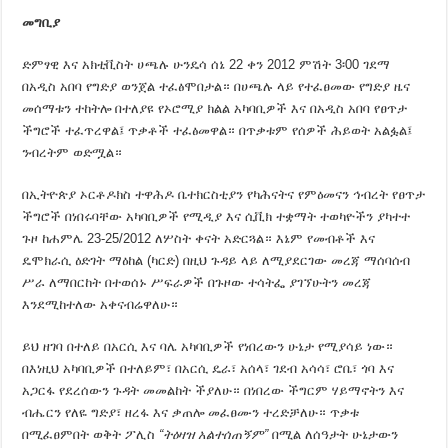
መግቢያ
ድምፃዊ እና አክቲቪስት ሀጫሉ ሁንዴሳ ሰኔ 22 ቀን 2012 ምሽት 3፡00 ገደማ
በአዲስ አበባ የግድያ ወንጀል ተፈፅሞበታል። በሀጫሉ ላይ የተፈፀመው የግድያ ዜና
መሰማቱን ተከትሎ በተለያዩ የኦሮሚያ ክልል አካባቢዎች እና በአዲስ አበባ የፀጥታ
ችግሮች ተፈጥረዋል፤ ጥቃቶች ተፈፅመዋል። በጥቃቱም የሰዎች ሕይወት አልፏል፤
ንብረትም ወድሟል።
በኢትዮጵያ ኦርቶዶክስ ተዋሕዶ ቤተክርስቲያን የካሕናትና የምዕመናን ኅብረት የፀጥታ
ችግሮች በነበሩባቸው አካባቢዎች የሚዲያ እና ሲቪክ ተቋማት ተወካዮችን ያካተተ
ጉዞ ከሐምሌ 23-25/2012 ለሦስት ቀናት አድርጓል። እኔም የመብቶች እና
ዴሞክራሲ ዕድገት ማዕከል (ካርድ) በዚህ ጉዳይ ላይ ለሚያደርገው መረጃ ማሰባሰብ
ሥራ ለማበርከት በተወሰኑ ሥፍራዎች በጉዞው ተሳትፌ ያገኘሁትን መረጃ
እንደሚከተለው አቀናብሬዋለሁ።
ይህ ዘገባ በተለይ በአርሲ እና ባሌ አካባቢዎች የነበረውን ሁኔታ የሚያሳይ ነው።
በእነዚህ አካባቢዎች በተለይም፣ በአርሲ ዴራ፣ አሰላ፣ ገደብ አሳሳ፣ ሮቤ፣ ጎባ እና
አጋርፋ የደረሰውን ጉዳት መመልከት ችያለሁ። በነበረው ችግርም ሃይማኖትን እና
ብሔርን የለዬ ግድያ፣ ዘረፋ እና ቃጠሎ መፈፀሙን ተረድቻለሁ። ጥቃቱ
በሚፈፀምበት ወቅት ፖሊስ
“ትዕዛዝ አልተሰጠኝም”
በሚል ለሰዓታት ሁኔታውን