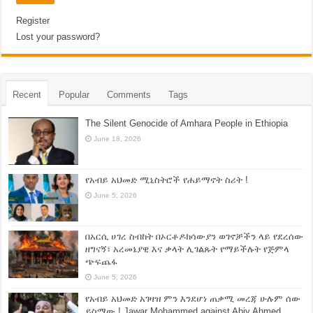
Register
Lost your password?
Recent
Popular
Comments
Tags
The Silent Genocide of Amhara People in Ethiopia
June 18, 2026
የአብይ አህመድ ሚኒስትሮች የሐይማኖት ስሪት !
June 5, 2026
በአርሲ ሀገረ ስብከት በኦርቶዶክሳውያን ወገኖቻችን ላይ የደረሰው
ዘግናኝ፣ አረመኔያዊ እና ቃላት ሊገልጹት የማይችሉት የጅምላ
ጭፍጨፋ
June 5, 2026
የአብይ አህመድ አገዛዝ ምን እንደሆነ ጠቃሚ መረጃ ሁሉም ሰው
ይስማው ! Jawar Mohammed against Abiy Ahmed.