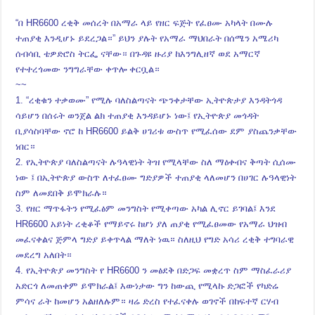
“በ HR6600 ረቂቅ መሰረት በአማራ ላይ የዘር ፍጅት የፈፀሙ አካላት በሙሉ
ተጠያቂ እንዲሆኑ ይደረጋል።” ይህን ያሉት የአማራ ማህበራት በሰሜን አሜሪካ
ሰብሳቢ ቴዎድሮስ ትርፌ ናቸው። በጉዳዩ ዙሪያ ከእንግሊዘኛ ወደ አማርኛ
የተተረጎመው ንግግራቸው ቀጥሎ ቀርቧል።
~~
1. “ረቂቁን ተቃወሙ” የሚሉ ባለስልጣናት ጭንቀታቸው ኢትዮጵታያ እንዳትጎዳ
ሳይሆን በሰሩት ወንጀል ልክ ተጠያቂ እንዳይሆኑ ነው፤ የኢትዮጵያ መጎዳት
ቢያሳስባቸው ኖሮ ከ HR6600 ይልቅ ሀገሪቱ ውስጥ የሚፈሰው ደም ያስጨንቃቸው
ነበር።
2. የኢትዮጵያ ባለስልጣናት ሉዓላዊነት ትዝ የሚላቸው ስለ ማዕቀብና ቅጣት ሲሰሙ
ነው ፤ በኢትዮጵያ ውስጥ ለተፈፀሙ ግድያዎች ተጠያቂ ላለመሆን በሀገር ሉዓላዊነት
ስም ለመደበቅ ይሞክራሉ።
3. የዘር ማጥፋትን የሚፈፅም መንግስት የሚቀጣው አካል ሊኖር ይገባል፤ እንደ
HR6600 አይነት ረቂቆች የማይኖሩ ከሆነ ያለ ጠያቂ የሚፈፀመው የአማራ ህዝብ
መፈናቀልና ጅምላ ግድያ ይቀጥላል ማለት ነዉ። ስለዚህ የግድ አሳሪ ረቂቅ ተግባራዊ
መደረግ አለበት።
4. የኢትዮጵያ መንግስት የ HR6600 ን መፅደቅ በድጋፍ መቋረጥ ስም ማስፈራሪያ
አድርጎ ለመጠቀም ይሞክራል፤ እውነታው ግን ከውጪ የሚላኩ ድጋፎች የካድሬ
ምሳና ራት ከመሆን አልዘለሉም። ዛሬ ድረስ የተፈናቀሉ ወገኖች በከፍተኛ ርሃብ