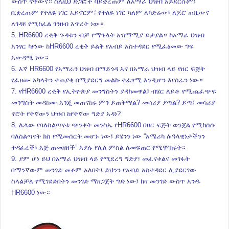
ውስጥ ናቸውና። ስለዚህ ድጋፎች ባይቋረጡም ለአማራ ህዝብ አይደርሱም፤
ቢቋረጡም የተለዬ ነገር አይኖርም፤ የተለዬ ነገር ካለም ለካድሬው፣ ለጆሮ ጠቢውና
ለገዳዩ የሚከፈል ገንዘብ እጥረት ነው።
5. HR6600 ረቂቅ ጉዳቱን ብቻ የማጉላት አዝማሚያ ይታያል። ከአማራ ህዝብ
አንፃር ካየነው ከHR6600 ረቂቅ ይልቅ የአብይ አስተዳደር የሚፈፅመው ግፍ
አውዳሚ ነው።
6. እኛ HR6600 የአማራን ህዝብ በማይጎዳ እና በአማራ ህዝብ ላይ የዘር ፍጅት
የፈፀሙ አካላትን ተጠያቂ በሚያደርግ መልኩ ተፈፃሚ እንዲሆን እየሰራን ነው።
7. የHR6600 ረቂቅ የኢትዮጵያ መንግስትን ያዳክመዋል፤ ብሄር ለይቶ የሚጨፈጭፍ
መንግስት መዳከሙ እንጂ መጠናከሩ ምን ይጠቅማል? መሳሪያ ያጣል? ይጣ፤ መሳሪያ
ኖሮት የትኛውን ህዝብ ከየትኛው ግድያ አዳነ?
8. ሌላው የባለስልጣናቱ ጭንቀት መንስኤ የHR6600 በዘር ፍጅት ወንጀል የሚከሰሱ
ባለስልጣናት ክስ የሚመሰርት መሆኑ ነው፤ ይሄንን ነው “አሜሪካ ሉዓላዊነታችንን
ተዳፈረች፣ እጅ ጠመዘዘች” እያሉ የሌለ ምስል ለመፍጠር የሚሞክሩት።
9. ያም ሆነ ይህ በአማራ ህዝብ ላይ የሚደረግ ግድያ፣ መፈናቀልና መገፋት
በማንኛውም መንገድ መቆም አለበት፤ ይህንን የአብይ አስተዳደር ሊያደርገው
ስላልቻለ የሚገደድበትን መንገድ ማዘጋጀት ግድ ነው፤ ከዛ መንገድ ውስጥ አንዱ
HR6600 ነው።