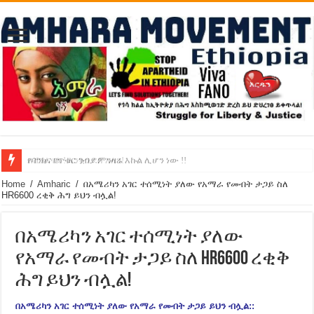
የባንክና የጥቁር ገብያ ምንዛሬ እኩል ሊሆን ነው !!
አሸንፈናል ! እንኳን ደስ አለን!
Home
/
Amharic
/
በአሜሪካን አገር ተሰሚነት ያለው የአማራ የመብት ታጋይ ስለ
HR6600 ረቂቅ ሕግ ይህን ብሏል!
በአሜሪካን አገር ተሰሚነት ያለው
የአማራ የመብት ታጋይ ስለ HR6600 ረቂቅ
ሕግ ይህን ብሏል!
በአሜሪካን አገር ተሰሚነት ያለው የአማራ የመብት ታጋይ ይህን ብሏል::