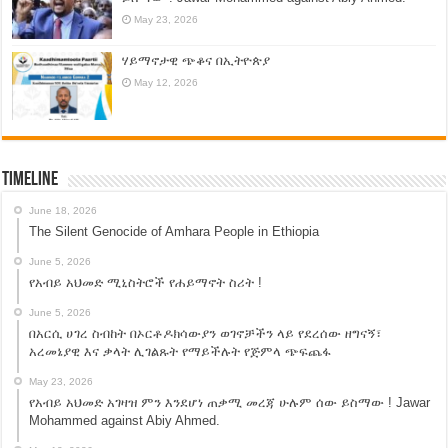
May 23, 2026
ሃይማኖታዊ ጭቆና በኢትዮጵያ
May 12, 2026
Timeline
June 18, 2026
The Silent Genocide of Amhara People in Ethiopia
June 5, 2026
የአብይ አህመድ ሚኒስትሮች የሐይማኖት ስሪት !
June 5, 2026
በአርሲ ሀገረ ስብከት በኦርቶዶክሳውያን ወገኖቻችን ላይ የደረሰው ዘግናኝ፣
አረመኔያዊ እና ቃላት ሊገልጹት የማይችሉት የጅምላ ጭፍጨፋ
May 23, 2026
የአብይ አህመድ አገዛዝ ምን እንደሆነ ጠቃሚ መረጃ ሁሉም ሰው ይስማው ! Jawar
Mohammed against Abiy Ahmed.