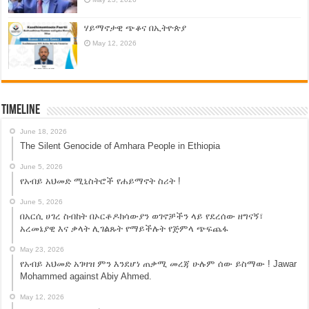
ሃይማኖታዊ ጭቆና በኢትዮጵያ
May 12, 2026
Timeline
June 18, 2026
The Silent Genocide of Amhara People in Ethiopia
June 5, 2026
የአብይ አህመድ ሚኒስትሮች የሐይማኖት ስሪት !
June 5, 2026
በአርሲ ሀገረ ስብከት በኦርቶዶክሳውያን ወገኖቻችን ላይ የደረሰው ዘግናኝ፣
አረመኔያዊ እና ቃላት ሊገልጹት የማይችሉት የጅምላ ጭፍጨፋ
May 23, 2026
የአብይ አህመድ አገዛዝ ምን እንደሆነ ጠቃሚ መረጃ ሁሉም ሰው ይስማው ! Jawar
Mohammed against Abiy Ahmed.
May 12, 2026