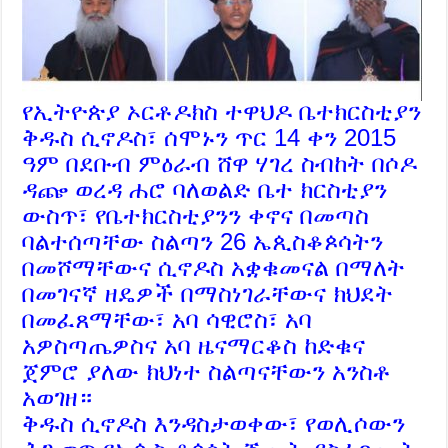
የኢትዮጵያ ኦርቶዶክስ ተዋህዶ ቤተክርስቲያን
ቅዱስ ሲኖዶስ፣ ሰሞኑን ጥር 14 ቀን 2015
ዓም በደቡብ ምዕራብ ሸዋ ሃገረ ስብከት በሶዶ
ዳጬ ወረዳ ሐሮ ባለወልድ ቤተ ክርስቲያን
ውስጥ፣ የቤተክርስቲያንን ቀኖና በመጣስ
ባልተሰጣቸው ስልጣን 26 ኤጲስቆጶሳትን
በመሾማቸውና ሲኖዶስ አቋቁመናል በማለት
በመገናኛ ዘዴዎች በማስነገራቸውና ክህደት
በመፈጸማቸው፣ አባ ሳዊሮስ፣ አባ
አዎስጣጤዎስና አባ ዜናማርቆስ ከድቁና
ጀምሮ ያለው ክህነተ ስልጣናቸውን አንስቶ
አወገዘ።
ቅዱስ ሲኖዶስ እንዳስታወቀው፣ የወሊሶውን