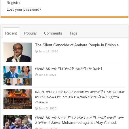
Register
Lost your password?
Recent
Popular
Comments
Tags
The Silent Genocide of Amhara People in Ethiopia
June 18, 2026
የአብይ አህመድ ሚኒስትሮች የሐይማኖት ስሪት !
June 5, 2026
በአርሲ ሀገረ ስብከት በኦርቶዶክሳውያን ወገኖቻችን ላይ የደረሰው
ዘግናኝ፣ አረመኔያዊ እና ቃላት ሊገልጹት የማይችሉት የጅምላ
ጭፍጨፋ
June 5, 2026
የአብይ አህመድ አገዛዝ ምን እንደሆነ ጠቃሚ መረጃ ሁሉም ሰው
ይስማው ! Jawar Mohammed against Abiy Ahmed.
May 23, 2026