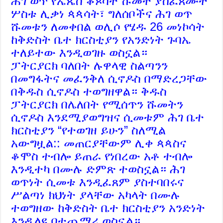
ሕገ ወጥ የኤጴስ ቆጶሳት ሹመት ያስፈጸሙት
ሦስቱ ሊቃነ ጳጳሳት፣ ግለሰቦችና ሕገ ወጥ
ሹመቱን ለመቀበል ወሊሶ የሄዱ 26 መነኮሳት
ከቅድስት ቤተ ክርስቲያን የአንድነት ጉባኤ
ተለይተው እንዲወገዙ ወስኗል።
ፓትርያርክ ባለበት ሉዋላዊ ስልጣንን
በመግፋትና መፈንቅለ ሲኖዶስ በማድረጋቸው
በቅዱስ ሲኖዶስ ተወግዘዋል። ቅዱስ
ፓትርያርክ በሌለበት የሚሰጥን ሹመትን
ሲኖዶስ እንደሚያወግዝና ሲመቱም ሕገ ቤተ
ክርስቲያን “የተወገዘ ይሁን” ስለሚል
አውግዟል:: መጠርያቸውም ሊቀ ጳጳስና
ቆሞስ ተብሎ ይጠራ የነበረው አቶ ተብሎ
እንዲተካ በሙሉ ድምጽ ተወስኗል። ሕገ
ወጥነት ሲመቱ እንዲፈጸም ያስተባበሩና
ሥልጣነ ክህነት ያላቸው አካላት በሙሉ
ተወግዘው ከቅድስት ቤተ ክርስቲያን አንድነት
እንዲለዩ በተጨማሪ ወስኗል።