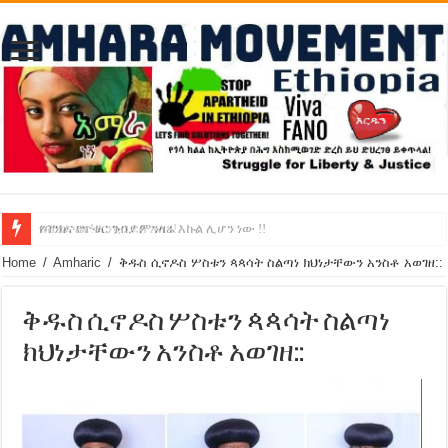
የባንክና የጥቁር ገብያ ምንዛሬ እኩል ሊሆን ነው !!
አሸንፈናል ! እንኳን ደስ አለን!
Home
/
Amharic
/
ቅዱስ ሲኖዶስ ሦስቱን ጳጳሳት ስልጣነ ክህነታቸውን አንስቶ አወገዘ::
ቅዱስ ሲኖዶስ ሦስቱን ጳጳሳት ስልጣነ
ክህነታቸውን አንስቶ አወገዘ::