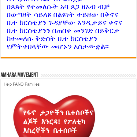
በጸጸት የተመለሱት አባ ጸጋ ዘአብ ብቻ
በውግዘት ሳይለዩ በልዩነት ተይዘው በቅኖና
ቤተ ክርስቲያን ጉዳያቸው እንዲታይና ቀኖና
ቤተ ክርስቲያንን በጠበቀ መንገድ በይቅርታ
ከተመለሱ ቅድስት ቤተ ክርስቲያን
የምትቀበላቸው መሆኑን አስታውቋል፡፡
Amhara Movement
Help FANO Families