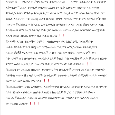
ሰባበርነው….የአያቶቻችንን ከተማ ተቆጣጠርነው….ኦሮሞ ያልፈቀዳት ኢትዮጵያ
አትኖርም” ‘እያሉ የጥላቻ መርዝ ሲረጩ የነበሩት አሁንም ስልጣን ላይ ናቸዉ
#
የአዲስ
አበባ ምክትል ከንቲባ ኢ/ር ታከለ ኦማ ከዚህ ቀደም ብሎ ከጸንፈኞች ጋር
ይሰራ እንደነበር በቂ መረጃ አለን በቅርቡ ደግሞ ሃጫሉ የሞተ ቀን ከጽንፈኞች ጋር
በመሆን
#
አስክሬኑን
ከቡራዪ እንዲመለስ በማድረግ አዲስ አበበ
#
ስቲዲዮ
አከባቢ
እንዲመጣ በማድረግ ከጽንፈኞች ጋር አብረዉ ተናበዉ ሲስሩ እንደነበር መረጃዎች
አሉን ይባስ ብለዉ ደግሞ ዛሬ ሸልመዉታል
#
አዳነች
አቤቤ ገቢዎችና ጉምሩክ ባለስልጣን ዋና አስፈፃሚ በነበረችበት
ወቅት
#
ለኦኤምኤን
በነጁሀር በሚመራዉ ጥላቻን ለሚሰብከዉ የቴሌቪዥን
ጣቢያ
#
የ58
ሚሊዮን ብር የሰጠች ሲሆን ከዚህም ባሻገር ከጽንፈኞች ጋር
በቀጥታም ሆነ በተዘዋዋሪ መንገድ እንደምትሰራ በቂ መረጃዋች አሉ
#
በአሁን
ሰአት
ደግሞ ጠ/ቅ አቃቢ ህግ በመሆን ፍትህን በማሻፈፎ ላይ ትገኛለች
#
በመሆኑም
ኦህዴድ በዉስጡ የተሰገሰጉትን ጽንፈኞች እነሱን መጀመሪያ ማጽዳት
ሳይችል ጣቱን ሼኔ ላይ ህወሃት እንዲሁም የጥፉት ሀይሎች በሚላቸዉ ላይ መቀሰሩ
የእምዬን ወደ አብዬ ያስብላል
#
በመጨረሻም
ሀገር እንደሀገር እንድትቀጥል ከተፈለገ መንግስት ለተፈጠረዉ ጥፋት
በይፋ ህዝቡን ይቅርታ ጠይቆ እነዚህን ከጽንፈኞች ጋር ግንኙነት ያላቸዉን
በሙሉ
#
ሽመልስ
አብዲሳ ጨምሮ ከስልጣናቸው ማስነሳትና የእነሱን መረብ
መበጣጠስ አለበት