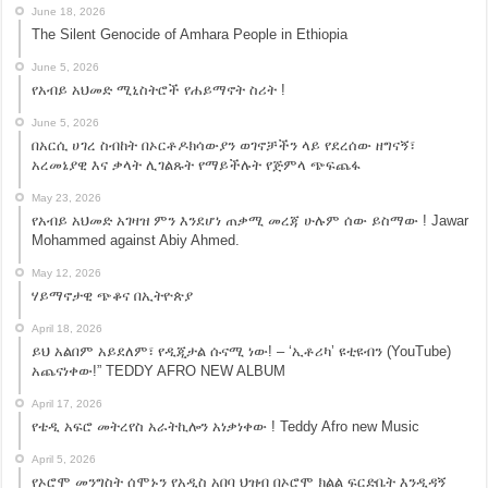
June 18, 2026
The Silent Genocide of Amhara People in Ethiopia
June 5, 2026
የአብይ አህመድ ሚኒስትሮች የሐይማኖት ስሪት !
June 5, 2026
በአርሲ ሀገረ ስብከት በኦርቶዶክሳውያን ወገኖቻችን ላይ የደረሰው ዘግናኝ፣
አረመኔያዊ እና ቃላት ሊገልጹት የማይችሉት የጅምላ ጭፍጨፋ
May 23, 2026
የአብይ አህመድ አገዛዝ ምን እንደሆነ ጠቃሚ መረጃ ሁሉም ሰው ይስማው ! Jawar
Mohammed against Abiy Ahmed.
May 12, 2026
ሃይማኖታዊ ጭቆና በኢትዮጵያ
April 18, 2026
ይህ አልበም አይደለም፣ የዲጂታል ሱናሚ ነው! – ‘ኢቶሪካ’ ዩቲዩብን (YouTube)
አጨናነቀው!” TEDDY AFRO NEW ALBUM
April 17, 2026
የቴዲ አፍሮ መትረየስ አራትኪሎን አነቃነቀው ! Teddy Afro new Music
April 5, 2026
የኦሮሞ መንግስት ሰሞኑን የአዲስ አበባ ህዝብ በኦሮሞ ክልል ፍርድቤት እንዲዳኝ