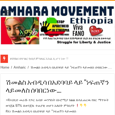
የባንክና የጥቁር ገብያ ምንዛሬ እኩል ሊሆን ነው !!
አሸንፈናል ! እንኳን ደስ አለን!
Home
/
Amharic
/
ሽመልስ አብዲሳ በአደባባይ ላይ ”ነፍጠኛን ላይመለስ ሰባበርነው….
ሽመልስ አብዲሳ በአደባባይ ላይ ”ነፍጠኛን
ላይመለስ ሰባበርነው….
።
#
ኦህዴድ
መራሹ የዶር አብይ መንግስት በኦሮሚያ ክልል ለተፈጠረዉ የዘር ማጥፉት
ወንጀል 97% ለወንጀሉ ተጠያቂ መሆን አለበት ምክነያት
#
እነ
ሽመልስ አብዲሳ በአደባባይ ላይ ”’ነፍጠኝን ላይመለስ