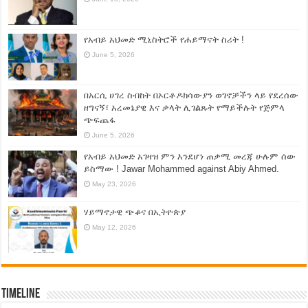
የአብይ አህመድ ሚኒስትሮች የሐይማኖት ስሪት !
June 5, 2026
በአርሲ ሀገረ ስብከት በኦርቶዶክሳውያን ወገኖቻችን ላይ የደረሰው
ዘግናኝ፣ አረመኔያዊ እና ቃላት ሊገልጹት የማይችሉት የጅምላ
ጭፍጨፋ
June 5, 2026
የአብይ አህመድ አገዛዝ ምን እንደሆነ ጠቃሚ መረጃ ሁሉም ሰው
ይስማው ! Jawar Mohammed against Abiy Ahmed.
May 23, 2026
ሃይማኖታዊ ጭቆና በኢትዮጵያ
May 12, 2026
Timeline