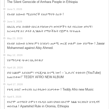
The Silent Genocide of Amhara People in Ethiopia
June 5, 2026
የአብይ አህመድ ሚኒስትሮች የሐይማኖት ስሪት !
June 5, 2026
በአርሲ ሀገረ ስብከት በኦርቶዶክሳውያን ወገኖቻችን ላይ የደረሰው ዘግናኝ፣
አረመኔያዊ እና ቃላት ሊገልጹት የማይችሉት የጅምላ ጭፍጨፋ
May 23, 2026
የአብይ አህመድ አገዛዝ ምን እንደሆነ ጠቃሚ መረጃ ሁሉም ሰው ይስማው ! Jawar
Mohammed against Abiy Ahmed.
May 12, 2026
ሃይማኖታዊ ጭቆና በኢትዮጵያ
April 18, 2026
ይህ አልበም አይደለም፣ የዲጂታል ሱናሚ ነው! – ‘ኢቶሪካ’ ዩቲዩብን (YouTube)
አጨናነቀው!” TEDDY AFRO NEW ALBUM
April 17, 2026
የቴዲ አፍሮ መትረየስ አራትኪሎን አነቃነቀው ! Teddy Afro new Music
April 5, 2026
የኦሮሞ መንግስት ሰሞኑን የአዲስ አበባ ህዝብ በኦሮሞ ክልል ፍርድቤት እንዲዳኝ
ወስኖአል ! Apartehid Rule in Oromia, Ethiopia