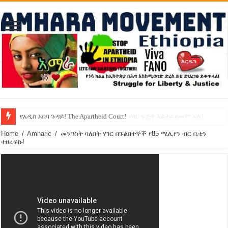
የኢዜማው መሪ ብርሃኑ ነጋ ኢትዮጵያ ውስጥ የዘር ፍጅት አልተፈፀመም አሉ!
የአዲስ አበባ ጉዳይ! The Apartheid Court!
Home
/
Amharic
/
መንግስት ባለበት ሃገር በጉልበተኞች የ85 ሚሊየን ብር ቤቴን
ተዘረፍኩ!