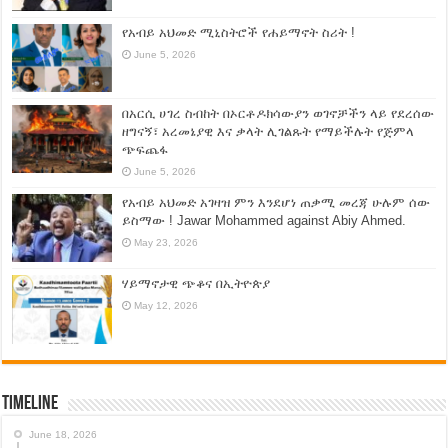
የአብይ አህመድ ሚኒስትሮች የሐይማኖት ስሪት !
June 5, 2026
በአርሲ ሀገረ ስብከት በኦርቶዶክሳውያን ወገኖቻችን ላይ የደረሰው
ዘግናኝ፣ አረመኔያዊ እና ቃላት ሊገልጹት የማይችሉት የጅምላ
ጭፍጨፋ
June 5, 2026
የአብይ አህመድ አገዛዝ ምን እንደሆነ ጠቃሚ መረጃ ሁሉም ሰው
ይስማው ! Jawar Mohammed against Abiy Ahmed.
May 23, 2026
ሃይማኖታዊ ጭቆና በኢትዮጵያ
May 12, 2026
Timeline
June 18, 2026