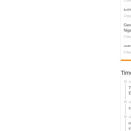
Jun
 !
አብን
ን ማዳን ኢትዮጵያን ማዳን ነው!
May
ፍ ዛሬ በአዲስ አበባ ተመልከቱ !
Geno
Niga
አገዛዝ በኢትዮጵያ ላይ እየፈጸመው ያለው ወረራ!
May
 ድጋፍ እንዲወጣ ማድረግ?
መውረ
May
on’s Dictatorship !
ንዲመለስ ተደረገ!
Tim
ይት መድረክ እነሆ ! እንዳይቀሩ !
J
T
E
መድ ስልጣናቸውን ይልቀቁ! የ13 ተቋማት ጥያቄ!
J
የ
 ! የአብይ አህመድን ኦሮሙማ አስተዳደር ተዋወቁት!
J
በ
 – አቶ ተክሌ ይሻው !
የ