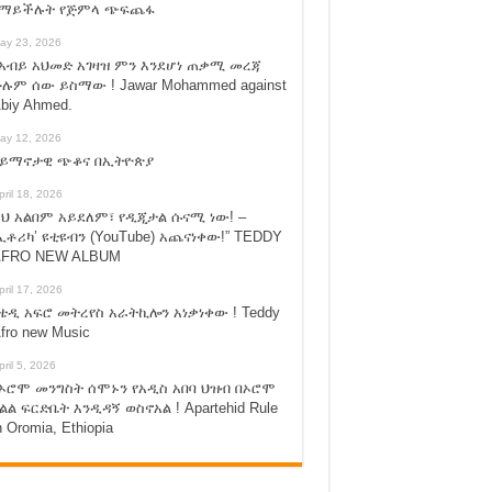
የማይችሉት የጅምላ ጭፍጨፋ
ay 23, 2026
አብይ አህመድ አገዛዝ ምን እንደሆነ ጠቃሚ መረጃ
ሉም ሰው ይስማው ! Jawar Mohammed against
biy Ahmed.
ay 12, 2026
ሃይማኖታዊ ጭቆና በኢትዮጵያ
pril 18, 2026
ህ አልበም አይደለም፣ የዲጂታል ሱናሚ ነው! –
ኢቶሪካ’ ዩቲዩብን (YouTube) አጨናነቀው!” TEDDY
FRO NEW ALBUM
pril 17, 2026
ቴዲ አፍሮ መትረየስ አራትኪሎን አነቃነቀው ! Teddy
fro new Music
pril 5, 2026
ኦሮሞ መንግስት ሰሞኑን የአዲስ አበባ ህዝብ በኦሮሞ
ልል ፍርድቤት እንዲዳኝ ወስኖአል ! Apartehid Rule
n Oromia, Ethiopia