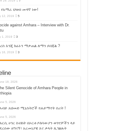
e 29, 2019
7
 የአማራ ህዝብ መዳኛ ነው!
 12, 2019
5
cide against Amhara – Interview with Dr.
tu
 1, 2019
3
ስ እንጂ ክሬኑን ማቃጠል ለማን ይበጃል ?
 16, 2019
3
eline
une 18, 2026
he Silent Genocide of Amhara People in
thiopia
une 5, 2026
አብይ አህመድ ሚኒስትሮች የሐይማኖት ስሪት !
une 5, 2026
አርሲ ሀገረ ስብከት በኦርቶዶክሳውያን ወገኖቻችን ላይ
ደረሰው ዘግናኝ፣ አረመኔያዊ እና ቃላት ሊገልጹት