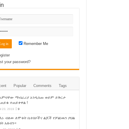
in
Remember Me
gister
st your password?
cent
Popular
Comments
Tags
 አምባቸው ማብራሪያ አንዲሰጡ ወይም ይቅርታ
ጠይቁ ተጠይቀዋል !
il 23, 2019
9
ራ ብለው ለሞቱት ቤተሰቦችና ልጆች የቻልነዉን ያህል
ት አለብን።