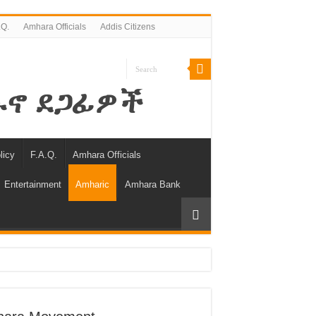
.Q.
Amhara Officials
Addis Citizens
licy
F.A.Q.
Amhara Officials
Entertainment
Amharic
Amhara Bank