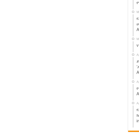
ኢትዮጵያ የፍትህ ተቋም
M
ህመድ ነው – የሱዳን ጀነራል
የ
ሁ
A
ወድቃለች፡፡
M
ተከራካሪና አለኝታ አረፈ !
ርያቸዉን ሰብረናል ያለው ስብሐት ነጋ ተያዘ !
A
ይ
ሆናለህ ያለቺው ሰውዬ ታሪክ !
‘
A
A
ስማ!! share.
የ
A
ሞ ክልል እየገባች ነው:: አብይ አህመድ ይሄን አያውቅም? share!
A
 ቅኝ ገዢዎች ናቸው” ጄ/ ብርሃኑ ጁላ
የ
ንዲለቁ ተጠየቁ።
ክ
i
! መተከልንም ሆነ ወለጋን የሚያስተዳድረው የብልጽግና ፓርቲ ነው።
ረከብ ነው? የታገልነው ለዚህ ነው? ጉድ ተመልከቱ::