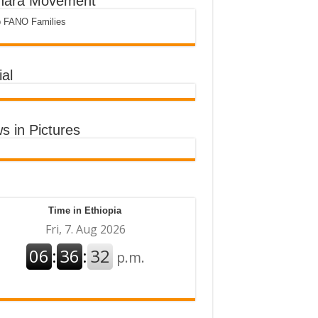
ara Movement
p FANO Families
al
s in Pictures
Time in Ethiopia