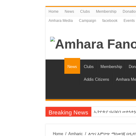
Home
News
Clubs
Membership
Donatio
Amhara Media
Campaign
facebook
Events
News
Clubs
Membership
Don
Addis Citizens
Amhara Me
Breaking News
ኢትዮጵያ ብሪክስን መቀላቀሏ ስላ
የአማራን ቁጥር እንቀንሳለን!
የባንክና የጥቁር ገብያ ምንዛሬ 
Home
/
Amharic
/
ለጣና እምቦጭ ማስወገጃ በዲያስ