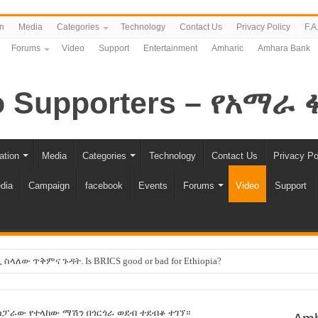
n
Media
Categories
Technology
Contact Us
Privacy Policy
F.A
Forums
Video
Support
Entertainment
Amharic
Amhara Bank
ation
Media
Categories
Technology
Contact Us
Privacy Po
dia
Campaign
facebook
Events
Forums
Video
Support
ለው ጥቅምና ጉዳት. Is BRICS good or bad for Ethiopia?
 -ሽመልስ አብዲሳ
እኩል ሊሆን ነው !!
ፓራው የተላከው ማሽን በጎርጎራ ወደብ ተደብቆ ተገኘ።