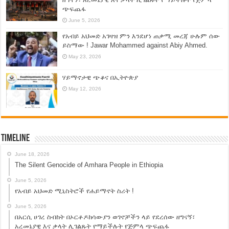
ጭፍጨፋ
June 5, 2026
የአብይ አህመድ አገዛዝ ምን እንደሆነ ጠቃሚ መረጃ ሁሉም ሰው
ይስማው ! Jawar Mohammed against Abiy Ahmed.
May 23, 2026
ሃይማኖታዊ ጭቆና በኢትዮጵያ
May 12, 2026
Timeline
June 18, 2026
The Silent Genocide of Amhara People in Ethiopia
June 5, 2026
የአብይ አህመድ ሚኒስትሮች የሐይማኖት ስሪት !
June 5, 2026
በአርሲ ሀገረ ስብከት በኦርቶዶክሳውያን ወገኖቻችን ላይ የደረሰው ዘግናኝ፣
አረመኔያዊ እና ቃላት ሊገልጹት የማይችሉት የጅምላ ጭፍጨፋ