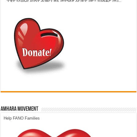
ጥቂት የኦህዴድ አባላት ሕዝቡን ወደ መተላለቅ እየገፉት ነው። የሱሉልታ ነዋሪ::
Amhara Movement
Help FANO Families