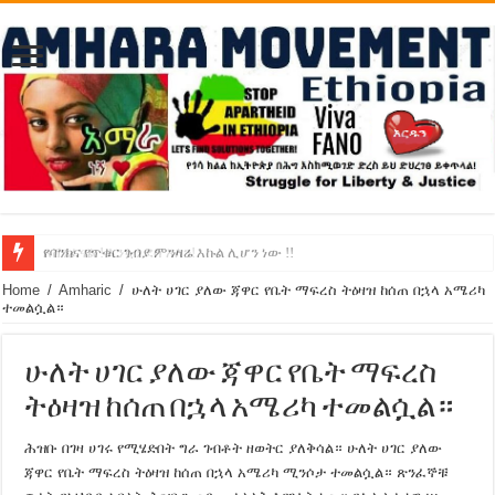
የባንክና የጥቁር ገብያ ምንዛሬ እኩል ሊሆን ነው !!
አሸንፈናል ! እንኳን ደስ አለን!
Home
/
Amharic
/
ሁለት ሀገር ያለው ጃዋር የቤት ማፍረስ ትዕዛዝ ከሰጠ በኋላ አሜሪካ
ተመልሷል።
ሁለት ሀገር ያለው ጃዋር የቤት ማፍረስ
ትዕዛዝ ከሰጠ በኋላ አሜሪካ ተመልሷል።
ሕዝቡ በገዛ ሀገሩ የሚሄድበት ግራ ገብቶት ዘወትር ያለቅሳል። ሁለት ሀገር ያለው
ጃዋር የቤት ማፍረስ ትዕዛዝ ከሰጠ በኋላ አሜሪካ ሚንሶታ ተመልሷል። ጽንፈኞቹ